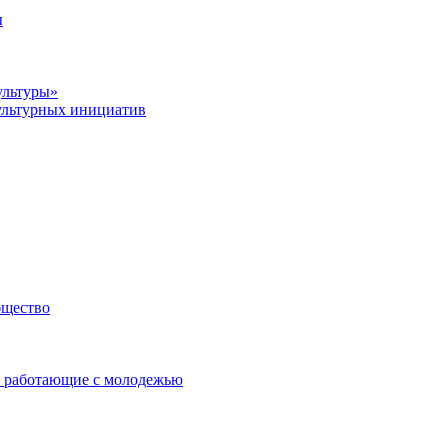
ы
ультуры»
ультурных инициатив
бщество
 работающие с молодежью