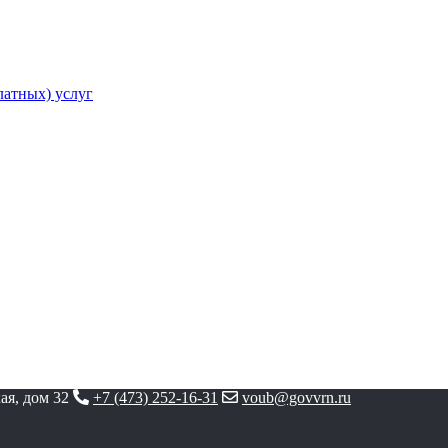
атных) услуг
ая, дом 32
+7 (473) 252-16-31
voub@govvrn.ru