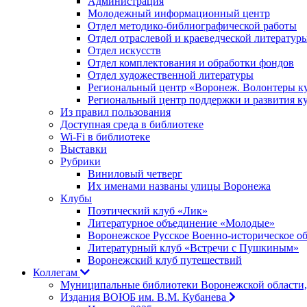
Администрация
Молодежный информационный центр
Отдел методико-библиографической работы
Отдел отраслевой и краеведческой литератур
Отдел искусств
Отдел комплектования и обработки фондов
Отдел художественной литературы
Региональный центр «Воронеж. Волонтеры к
Региональный центр поддержки и развития к
Из правил пользования
Доступная среда в библиотеке
Wi-Fi в библиотеке
Выставки
Рубрики
Виниловый четверг
Их именами названы улицы Воронежа
Клубы
Поэтический клуб «Лик»
Литературное объединение «Молодые»
Воронежское Русское Военно-историческое о
Литературный клуб «Встречи с Пушкиным»
Воронежский клуб путешествий
Коллегам
Муниципальные библиотеки Воронежской области,
Издания ВОЮБ им. В.М. Кубанева