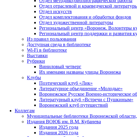
Отдел методико-библиографической работы
Отдел отраслевой и краеведческой литератур
Отдел искусств
Отдел комплектования и обработки фондов
Отдел художественной литературы
Региональный центр «Воронеж. Волонтеры к
Региональный центр поддержки и развития к
Из правил пользования
Доступная среда в библиотеке
Wi-Fi в библиотеке
Выставки
Рубрики
Виниловый четверг
Их именами названы улицы Воронежа
Клубы
Поэтический клуб «Лик»
Литературное объединение «Молодые»
Воронежское Русское Военно-историческое о
Литературный клуб «Встречи с Пушкиным»
Воронежский клуб путешествий
Коллегам
Муниципальные библиотеки Воронежской области,
Издания ВОЮБ им. В.М. Кубанева
Издания 2025 года
Издания 2026 года