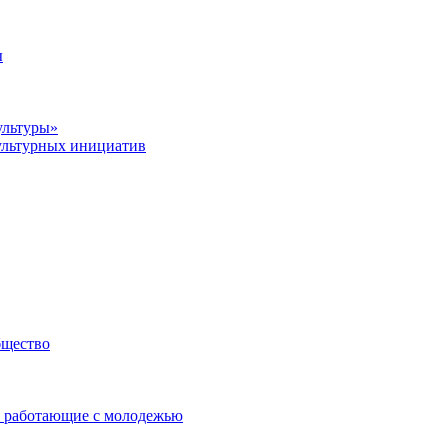
ы
ультуры»
ультурных инициатив
бщество
 работающие с молодежью