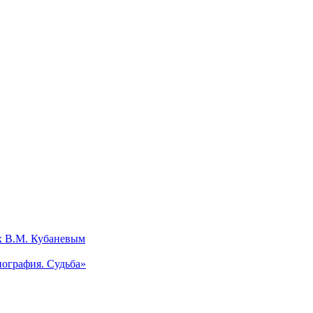
х В.М. Кубаневым
ография. Судьба»