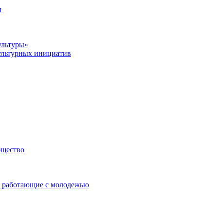
ы
ультуры»
ультурных инициатив
бщество
 работающие с молодежью