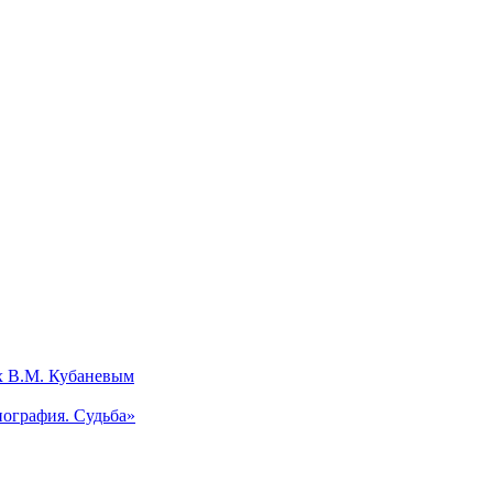
х В.М. Кубаневым
ография. Судьба»