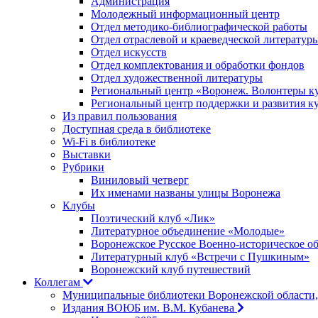
Администрация
Молодежный информационный центр
Отдел методико-библиографической работы
Отдел отраслевой и краеведческой литератур
Отдел искусств
Отдел комплектования и обработки фондов
Отдел художественной литературы
Региональный центр «Воронеж. Волонтеры к
Региональный центр поддержки и развития к
Из правил пользования
Доступная среда в библиотеке
Wi-Fi в библиотеке
Выставки
Рубрики
Виниловый четверг
Их именами названы улицы Воронежа
Клубы
Поэтический клуб «Лик»
Литературное объединение «Молодые»
Воронежское Русское Военно-историческое о
Литературный клуб «Встречи с Пушкиным»
Воронежский клуб путешествий
Коллегам
Муниципальные библиотеки Воронежской области,
Издания ВОЮБ им. В.М. Кубанева