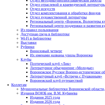
Отдел методико-библиографической работы
Отдел отраслевой и краеведческой литератур
Отдел искусств
Отдел комплектования и обработки фондов
Отдел художественной литературы
Региональный центр «Воронеж. Волонтеры к
Региональный центр поддержки и развития к
Из правил пользования
Доступная среда в библиотеке
Wi-Fi в библиотеке
Выставки
Рубрики
Виниловый четверг
Их именами названы улицы Воронежа
Клубы
Поэтический клуб «Лик»
Литературное объединение «Молодые»
Воронежское Русское Военно-историческое о
Литературный клуб «Встречи с Пушкиным»
Воронежский клуб путешествий
Коллегам
Муниципальные библиотеки Воронежской области,
Издания ВОЮБ им. В.М. Кубанева
Издания 2025 года
Издания 2026 года