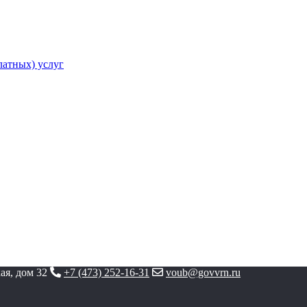
атных) услуг
ая, дом 32
+7 (473) 252-16-31
voub@govvrn.ru