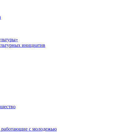
ы
ультуры»
ультурных инициатив
бщество
 работающие с молодежью