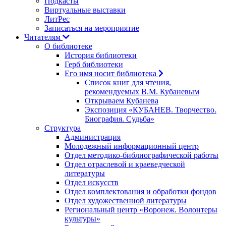
Подкасты
Виртуальные выставки
ЛитРес
Записаться на мероприятие
Читателям
О библиотеке
История библиотеки
Герб библиотеки
Его имя носит библиотека
Список книг для чтения,
рекомендуемых В.М. Кубаневым
Открываем Кубанева
Экспозиция «КУБАНЕВ. Творчество.
Биография. Судьба»
Структура
Администрация
Молодежный информационный центр
Отдел методико-библиографической работы
Отдел отраслевой и краеведческой
литературы
Отдел искусств
Отдел комплектования и обработки фондов
Отдел художественной литературы
Региональный центр «Воронеж. Волонтеры
культуры»