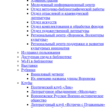
Администрация
Молодежный информационный центр
Отдел методико-библиографической работы
Отдел отраслевой и краеведческой
литературы
Отдел искусств
Отдел комплектования и обработки фондов
Отдел художественной литературы
Региональный центр «Воронеж. Волонтеры
культуры»
Региональный центр поддержки и развития
культурных инициатив
Из правил пользования
Доступная среда в библиотеке
Wi-Fi в библиотеке
Выставки
Рубрики
Виниловый четверг
Их именами названы улицы Воронежа
Клубы
Поэтический клуб «Лик»
Литературное объединение «Молодые»
Воронежское Русское Военно-историческое
общество
Литературный клуб «Встречи с Пушкиным»