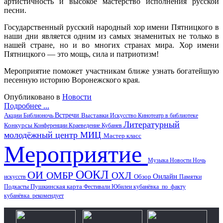
артистичность и высокое мастерство исполнения русской
песни.
Государственный русский народный хор имени Пятницкого в
наши дни является одним из самых знаменитых не только в
нашей стране, но и во многих странах мира. Хор имени
Пятницкого
—
это мощь, сила и патриотизм!
Мероприятие поможет участникам ближе узнать богатейшую
песенную историю Воронежского края.
Опубликовано в
Новости
Подробнее ...
Акции
Встречи
Библионочь
Выставки
Искусство
Кинотеатр в библиотеке
Литературный
Конкурсы
Конференции
Краеведение
Кубанев
молодёжный центр
МИЦ
Мастер класс
Мероприятие
Музыка
Новости
Ночь
ООКЛ
ОИ
ОМБР
ОХЛ
Онлайн
искусств
Обзор
Памятки
Пушкинская карта
Подкасты
Фестивали
Юбилеи
кубанёвка_по_факту
кубанёвка_рекомендует