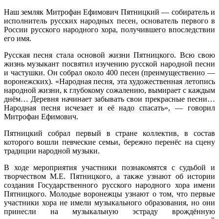
Наш земляк Митрофан Ефимович Пятницкий
—
собиратель и
исполнитель русских народных песен, основатель первого в
России русского народного хора, получившего впоследствии
его имя.
Русская песня стала основой жизни Пятницкого. Всю свою
жизнь музыкант посвятил изучению русской народной песни
и частушки. Он собрал около 400 песен (преимущественно
—
воронежских). «Народная песня, эта художественная летопись
народной жизни, к глубокому сожалению, вымирает с каждым
днём… Деревня начинает забывать свои прекрасные песни…
Народная песня исчезает и её надо спасать»,
—
говорил
Митрофан Ефимович.
Пятницкий собрал первый в стране коллектив, в состав
которого вошли певческие семьи, бережно перенёс на сцену
традиции народной музыки.
В ходе мероприятия участники познакомятся с судьбой и
творчеством М.Е. Пятницкого, а также узнают об истории
создания Государственного русского народного хора имени
Пятницкого. Молодые воронежцы узнают о том, что первые
участники хора не имели музыкального образования, но они
принесли на музыкальную эстраду врождённую