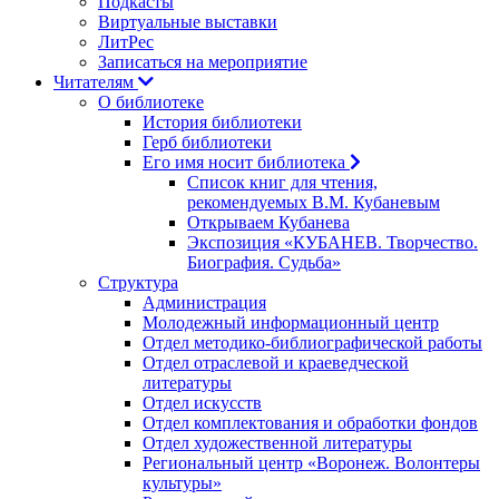
Подкасты
Виртуальные выставки
ЛитРес
Записаться на мероприятие
Читателям
О библиотеке
История библиотеки
Герб библиотеки
Его имя носит библиотека
Список книг для чтения,
рекомендуемых В.М. Кубаневым
Открываем Кубанева
Экспозиция «КУБАНЕВ. Творчество.
Биография. Судьба»
Структура
Администрация
Молодежный информационный центр
Отдел методико-библиографической работы
Отдел отраслевой и краеведческой
литературы
Отдел искусств
Отдел комплектования и обработки фондов
Отдел художественной литературы
Региональный центр «Воронеж. Волонтеры
культуры»