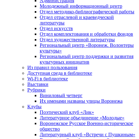
Администрация
Молодежный информационный центр
Отдел методико-библиографической работы
Отдел отраслевой и краеведческой
литературы
Отдел искусств
Отдел комплектования и обработки фондов
Отдел художественной литературы
Региональный центр «Воронеж. Волонтеры
культуры»
Региональный центр поддержки и развития
культурных инициатив
Из правил пользования
Доступная среда в библиотеке
Wi-Fi в библиотеке
Выставки
Рубрики
Виниловый четверг
Их именами названы улицы Воронежа
Клубы
Поэтический клуб «Лик»
Литературное объединение «Молодые»
Воронежское Русское Военно-историческое
общество
Литературный клуб «Встречи с Пушкиным»