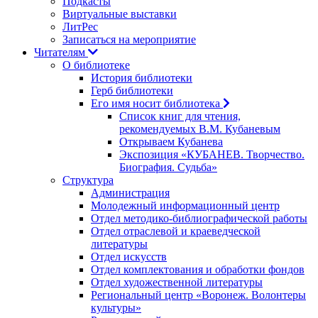
Подкасты
Виртуальные выставки
ЛитРес
Записаться на мероприятие
Читателям
О библиотеке
История библиотеки
Герб библиотеки
Его имя носит библиотека
Список книг для чтения,
рекомендуемых В.М. Кубаневым
Открываем Кубанева
Экспозиция «КУБАНЕВ. Творчество.
Биография. Судьба»
Структура
Администрация
Молодежный информационный центр
Отдел методико-библиографической работы
Отдел отраслевой и краеведческой
литературы
Отдел искусств
Отдел комплектования и обработки фондов
Отдел художественной литературы
Региональный центр «Воронеж. Волонтеры
культуры»