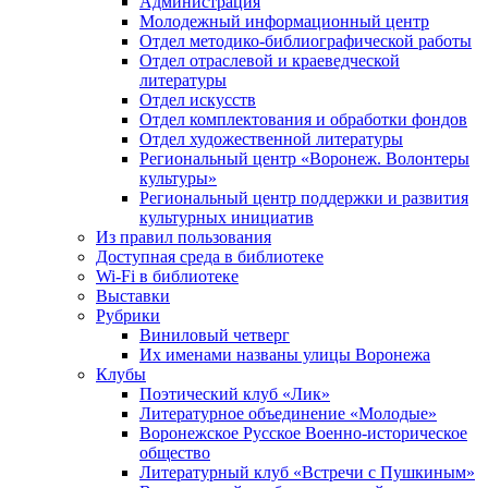
Администрация
Молодежный информационный центр
Отдел методико-библиографической работы
Отдел отраслевой и краеведческой
литературы
Отдел искусств
Отдел комплектования и обработки фондов
Отдел художественной литературы
Региональный центр «Воронеж. Волонтеры
культуры»
Региональный центр поддержки и развития
культурных инициатив
Из правил пользования
Доступная среда в библиотеке
Wi-Fi в библиотеке
Выставки
Рубрики
Виниловый четверг
Их именами названы улицы Воронежа
Клубы
Поэтический клуб «Лик»
Литературное объединение «Молодые»
Воронежское Русское Военно-историческое
общество
Литературный клуб «Встречи с Пушкиным»