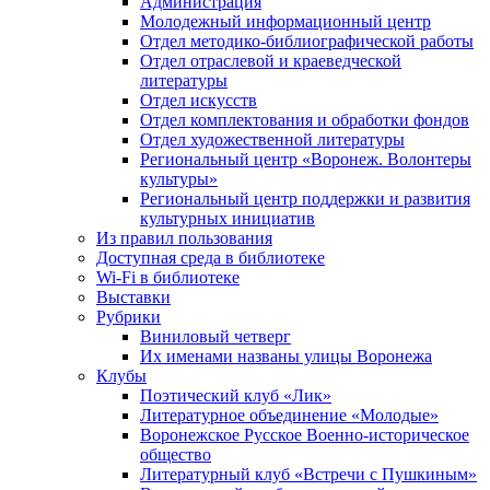
Администрация
Молодежный информационный центр
Отдел методико-библиографической работы
Отдел отраслевой и краеведческой
литературы
Отдел искусств
Отдел комплектования и обработки фондов
Отдел художественной литературы
Региональный центр «Воронеж. Волонтеры
культуры»
Региональный центр поддержки и развития
культурных инициатив
Из правил пользования
Доступная среда в библиотеке
Wi-Fi в библиотеке
Выставки
Рубрики
Виниловый четверг
Их именами названы улицы Воронежа
Клубы
Поэтический клуб «Лик»
Литературное объединение «Молодые»
Воронежское Русское Военно-историческое
общество
Литературный клуб «Встречи с Пушкиным»