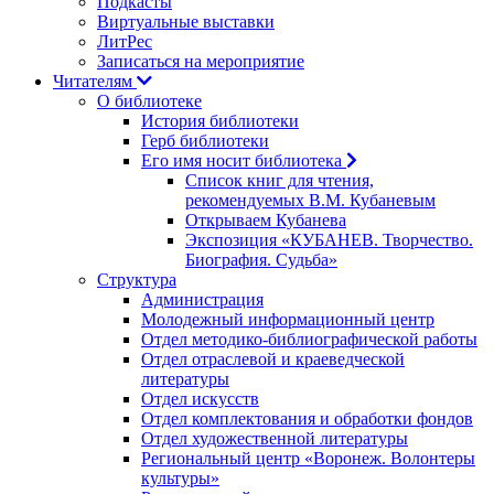
Подкасты
Виртуальные выставки
ЛитРес
Записаться на мероприятие
Читателям
О библиотеке
История библиотеки
Герб библиотеки
Его имя носит библиотека
Список книг для чтения,
рекомендуемых В.М. Кубаневым
Открываем Кубанева
Экспозиция «КУБАНЕВ. Творчество.
Биография. Судьба»
Структура
Администрация
Молодежный информационный центр
Отдел методико-библиографической работы
Отдел отраслевой и краеведческой
литературы
Отдел искусств
Отдел комплектования и обработки фондов
Отдел художественной литературы
Региональный центр «Воронеж. Волонтеры
культуры»