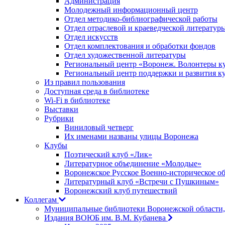
Администрация
Молодежный информационный центр
Отдел методико-библиографической работы
Отдел отраслевой и краеведческой литератур
Отдел искусств
Отдел комплектования и обработки фондов
Отдел художественной литературы
Региональный центр «Воронеж. Волонтеры к
Региональный центр поддержки и развития к
Из правил пользования
Доступная среда в библиотеке
Wi-Fi в библиотеке
Выставки
Рубрики
Виниловый четверг
Их именами названы улицы Воронежа
Клубы
Поэтический клуб «Лик»
Литературное объединение «Молодые»
Воронежское Русское Военно-историческое о
Литературный клуб «Встречи с Пушкиным»
Воронежский клуб путешествий
Коллегам
Муниципальные библиотеки Воронежской области,
Издания ВОЮБ им. В.М. Кубанева