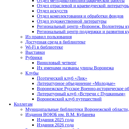
Отдел методико-библиографической работы
Отдел отраслевой и краеведческой литератур
Отдел искусств
Отдел комплектования и обработки фондов
Отдел художественной литературы
Региональный центр «Воронеж. Волонтеры к
Региональный центр поддержки и развития к
Из правил пользования
Доступная среда в библиотеке
Wi-Fi в библиотеке
Выставки
Рубрики
Виниловый четверг
Их именами названы улицы Воронежа
Клубы
Поэтический клуб «Лик»
Литературное объединение «Молодые»
Воронежское Русское Военно-историческое о
Литературный клуб «Встречи с Пушкиным»
Воронежский клуб путешествий
Коллегам
Муниципальные библиотеки Воронежской области,
Издания ВОЮБ им. В.М. Кубанева
Издания 2025 года
Издания 2026 года