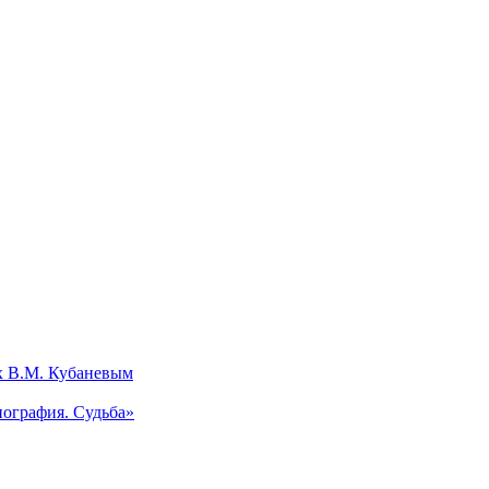
х В.М. Кубаневым
ография. Судьба»