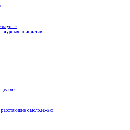
ы
ультуры»
ультурных инициатив
бщество
 работающие с молодежью