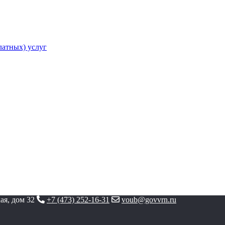
атных) услуг
ая, дом 32
+7 (473) 252-16-31
voub@govvrn.ru