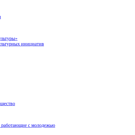
ы
ультуры»
ультурных инициатив
бщество
 работающие с молодежью