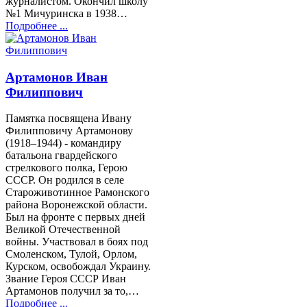
журналистом. Окончил школу
№1 Мичуринска в 1938…
Подробнее ...
Артамонов Иван
Филиппович
Памятка посвящена Ивану
Филипповичу Артамонову
(1918–1944) - командиру
батальона гвардейского
стрелкового полка, Герою
СССР. Он родился в селе
Староживотинное Рамонского
района Воронежской области.
Был на фронте с первых дней
Великой Отечественной
войны. Участвовал в боях под
Смоленском, Тулой, Орлом,
Курском, освобождал Украину.
Звание Героя СССР Иван
Артамонов получил за то,…
Подробнее ...