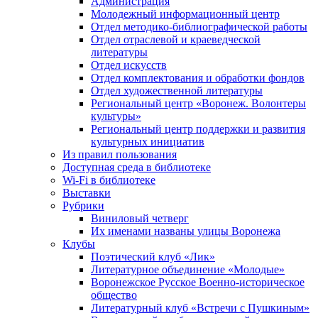
Администрация
Молодежный информационный центр
Отдел методико-библиографической работы
Отдел отраслевой и краеведческой
литературы
Отдел искусств
Отдел комплектования и обработки фондов
Отдел художественной литературы
Региональный центр «Воронеж. Волонтеры
культуры»
Региональный центр поддержки и развития
культурных инициатив
Из правил пользования
Доступная среда в библиотеке
Wi-Fi в библиотеке
Выставки
Рубрики
Виниловый четверг
Их именами названы улицы Воронежа
Клубы
Поэтический клуб «Лик»
Литературное объединение «Молодые»
Воронежское Русское Военно-историческое
общество
Литературный клуб «Встречи с Пушкиным»