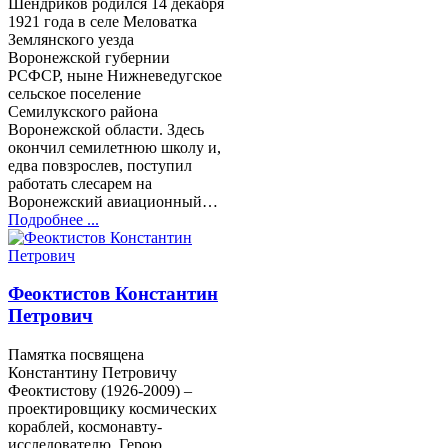
Шендриков родился 14 декабря
1921 года в селе Меловатка
Землянского уезда
Воронежской губернии
РСФСР, ныне Нижневедугское
сельское поселение
Семилукского района
Воронежской области. Здесь
окончил семилетнюю школу и,
едва повзрослев, поступил
работать слесарем на
Воронежский авиационный…
Подробнее ...
Феоктистов Константин
Петрович
Памятка посвящена
Константину Петровичу
Феоктистову (1926-2009) –
проектировщику космических
кораблей, космонавту-
исследователю, Герою