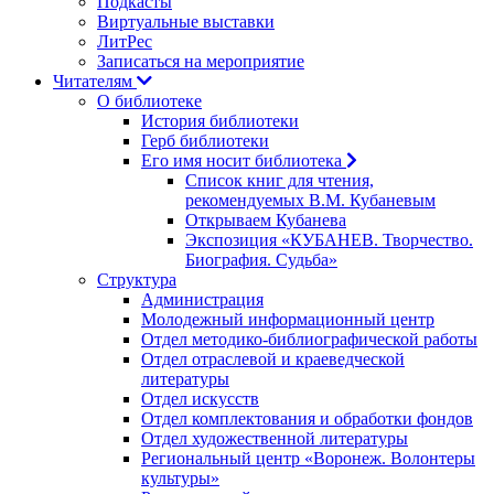
Подкасты
Виртуальные выставки
ЛитРес
Записаться на мероприятие
Читателям
О библиотеке
История библиотеки
Герб библиотеки
Его имя носит библиотека
Список книг для чтения,
рекомендуемых В.М. Кубаневым
Открываем Кубанева
Экспозиция «КУБАНЕВ. Творчество.
Биография. Судьба»
Структура
Администрация
Молодежный информационный центр
Отдел методико-библиографической работы
Отдел отраслевой и краеведческой
литературы
Отдел искусств
Отдел комплектования и обработки фондов
Отдел художественной литературы
Региональный центр «Воронеж. Волонтеры
культуры»