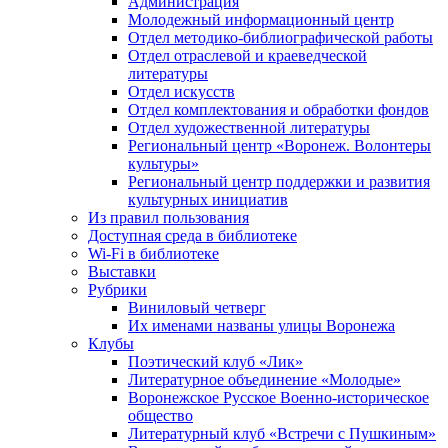
Администрация
Молодежный информационный центр
Отдел методико-библиографической работы
Отдел отраслевой и краеведческой
литературы
Отдел искусств
Отдел комплектования и обработки фондов
Отдел художественной литературы
Региональный центр «Воронеж. Волонтеры
культуры»
Региональный центр поддержки и развития
культурных инициатив
Из правил пользования
Доступная среда в библиотеке
Wi-Fi в библиотеке
Выставки
Рубрики
Виниловый четверг
Их именами названы улицы Воронежа
Клубы
Поэтический клуб «Лик»
Литературное объединение «Молодые»
Воронежское Русское Военно-историческое
общество
Литературный клуб «Встречи с Пушкиным»