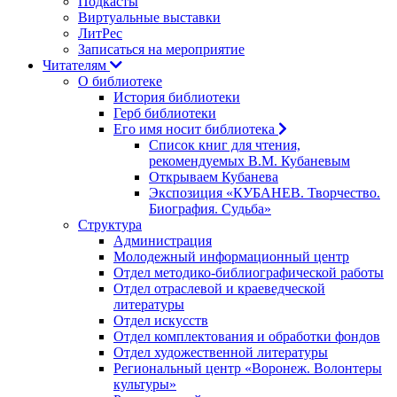
Подкасты
Виртуальные выставки
ЛитРес
Записаться на мероприятие
Читателям
О библиотеке
История библиотеки
Герб библиотеки
Его имя носит библиотека
Список книг для чтения,
рекомендуемых В.М. Кубаневым
Открываем Кубанева
Экспозиция «КУБАНЕВ. Творчество.
Биография. Судьба»
Структура
Администрация
Молодежный информационный центр
Отдел методико-библиографической работы
Отдел отраслевой и краеведческой
литературы
Отдел искусств
Отдел комплектования и обработки фондов
Отдел художественной литературы
Региональный центр «Воронеж. Волонтеры
культуры»