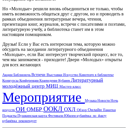
Но «Молодые» решили вновь объединиться не только, чтобы
иметь возможность общаться друг с другом, но и проводить в
рамках объединения литературные вечера, чтения,
презентации книг, журналов, встречи с писателями и поэтами,
литературную учебу, а библиотека станет им в этом
настоящим помощником.
Друзья! Если у Вас есть интересная тема, которую можно
обсудить на заседании литературного объединения
«Молодые», если Вас интересует творческий процесс, все то,
чем мы занимаемся - приходите! Двери «Молодых» открыты
для всех желающих
Акции
Встречи
Выставки
Библионочь
Искусство
Кинотеатр в библиотеке
Литературный
Конкурсы
Конференции
Краеведение
Кубанев
молодёжный центр
МИЦ
Мастер класс
Мероприятие
Музыка
Новости
Ночь
ООКЛ
ОИ
ОМБР
ОХЛ
Онлайн
искусств
Обзор
Памятки
Пушкинская карта
Подкасты
Фестивали
Юбилеи
кубанёвка_по_факту
кубанёвка_рекомендует