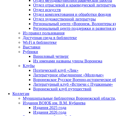
Отдел методико-библиографической работы
Отдел отраслевой и краеведческой литератур
Отдел искусств
Отдел комплектования и обработки фондов
Отдел художественной литературы
Региональный центр «Воронеж. Волонтеры к
Региональный центр поддержки и развития к
Из правил пользования
Доступная среда в библиотеке
Wi-Fi в библиотеке
Выставки
Рубрики
Виниловый четверг
Их именами названы улицы Воронежа
Клубы
Поэтический клуб «Лик»
Литературное объединение «Молодые»
Воронежское Русское Военно-историческое о
Литературный клуб «Встречи с Пушкиным»
Воронежский клуб путешествий
Коллегам
Муниципальные библиотеки Воронежской области,
Издания ВОЮБ им. В.М. Кубанева
Издания 2025 года
Издания 2026 года