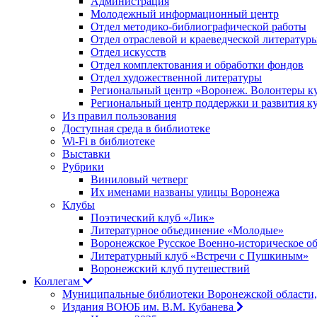
Администрация
Молодежный информационный центр
Отдел методико-библиографической работы
Отдел отраслевой и краеведческой литератур
Отдел искусств
Отдел комплектования и обработки фондов
Отдел художественной литературы
Региональный центр «Воронеж. Волонтеры к
Региональный центр поддержки и развития к
Из правил пользования
Доступная среда в библиотеке
Wi-Fi в библиотеке
Выставки
Рубрики
Виниловый четверг
Их именами названы улицы Воронежа
Клубы
Поэтический клуб «Лик»
Литературное объединение «Молодые»
Воронежское Русское Военно-историческое о
Литературный клуб «Встречи с Пушкиным»
Воронежский клуб путешествий
Коллегам
Муниципальные библиотеки Воронежской области,
Издания ВОЮБ им. В.М. Кубанева