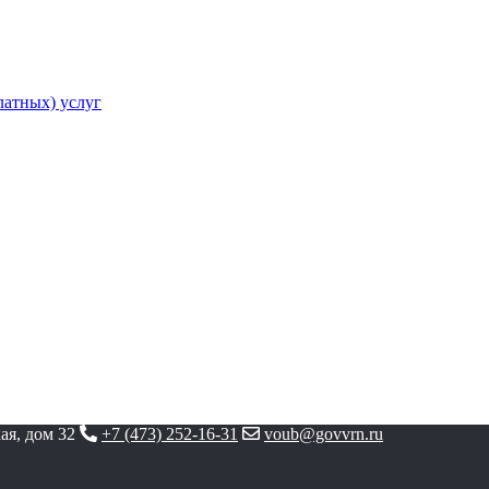
атных) услуг
ая, дом 32
+7 (473) 252-16-31
voub@govvrn.ru