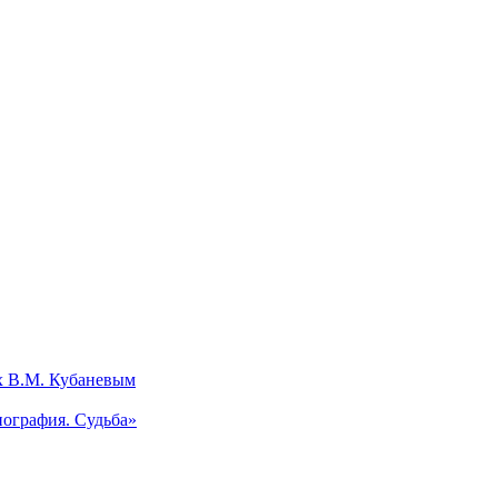
х В.М. Кубаневым
ография. Судьба»