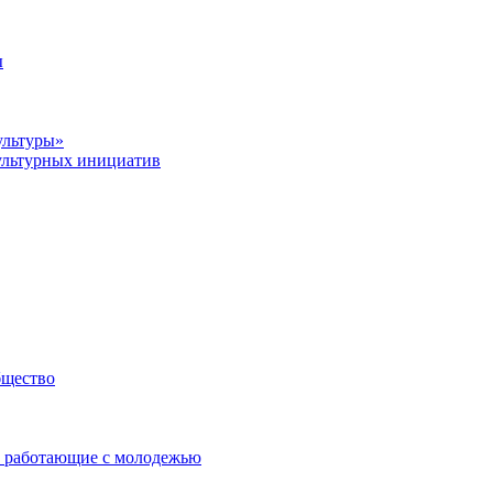
ы
ультуры»
ультурных инициатив
бщество
 работающие с молодежью