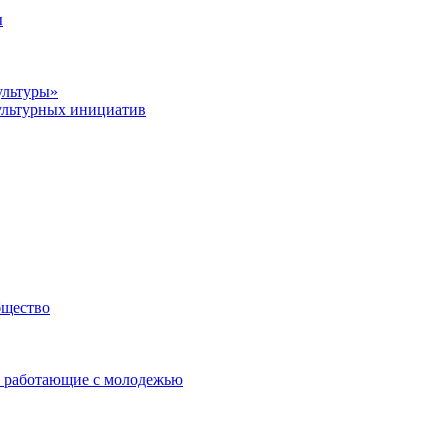
ы
ультуры»
ультурных инициатив
бщество
 работающие с молодежью