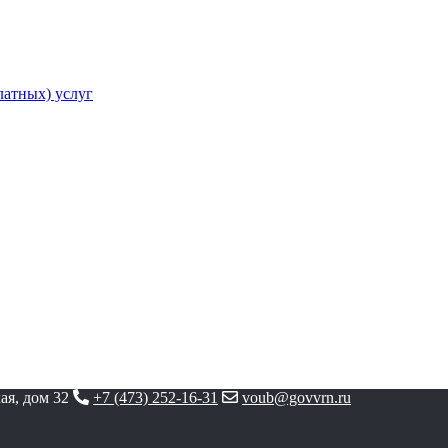
атных) услуг
ая, дом 32
+7 (473) 252-16-31
voub@govvrn.ru