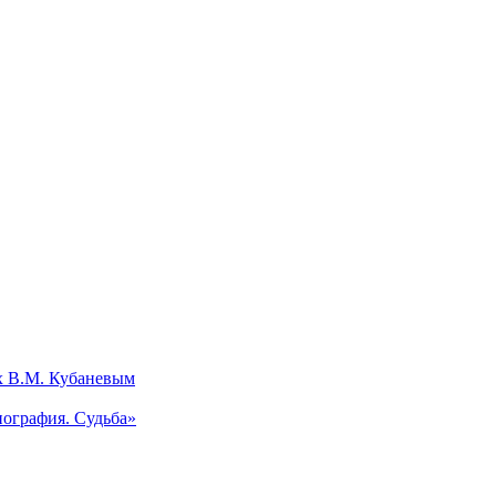
х В.М. Кубаневым
ография. Судьба»