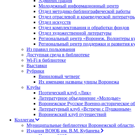
Администрация
Молодежный информационный центр
Отдел методико-библиографической работы
Отдел отраслевой и краеведческой литератур
Отдел искусств
Отдел комплектования и обработки фондов
Отдел художественной литературы
Региональный центр «Воронеж. Волонтеры к
Региональный центр поддержки и развития к
Из правил пользования
Доступная среда в библиотеке
Wi-Fi в библиотеке
Выставки
Рубрики
Виниловый четверг
Их именами названы улицы Воронежа
Клубы
Поэтический клуб «Лик»
Литературное объединение «Молодые»
Воронежское Русское Военно-историческое о
Литературный клуб «Встречи с Пушкиным»
Воронежский клуб путешествий
Коллегам
Муниципальные библиотеки Воронежской области,
Издания ВОЮБ им. В.М. Кубанева