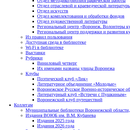
Отдел методико-библиографической работы
Отдел отраслевой и краеведческой литератур
Отдел искусств
Отдел комплектования и обработки фондов
Отдел художественной литературы
Региональный центр «Воронеж. Волонтеры к
Региональный центр поддержки и развития к
Из правил пользования
Доступная среда в библиотеке
Wi-Fi в библиотеке
Выставки
Рубрики
Виниловый четверг
Их именами названы улицы Воронежа
Клубы
Поэтический клуб «Лик»
Литературное объединение «Молодые»
Воронежское Русское Военно-историческое о
Литературный клуб «Встречи с Пушкиным»
Воронежский клуб путешествий
Коллегам
Муниципальные библиотеки Воронежской области,
Издания ВОЮБ им. В.М. Кубанева
Издания 2025 года
Издания 2026 года