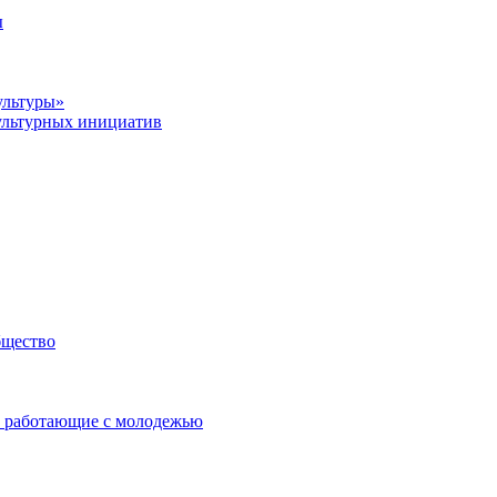
ы
ультуры»
ультурных инициатив
бщество
 работающие с молодежью