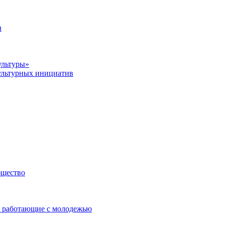
ы
ультуры»
ультурных инициатив
бщество
 работающие с молодежью