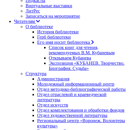
Подкасты
Виртуальные выставки
ЛитРес
Записаться на мероприятие
Читателям
О библиотеке
История библиотеки
Герб библиотеки
Его имя носит библиотека
Список книг для чтения,
рекомендуемых В.М. Кубаневым
Открываем Кубанева
Экспозиция «КУБАНЕВ. Творчество.
Биография. Судьба»
Структура
Администрация
Молодежный информационный центр
Отдел методико-библиографической работы
Отдел отраслевой и краеведческой
литературы
Отдел искусств
Отдел комплектования и обработки фондов
Отдел художественной литературы
Региональный центр «Воронеж. Волонтеры
культуры»