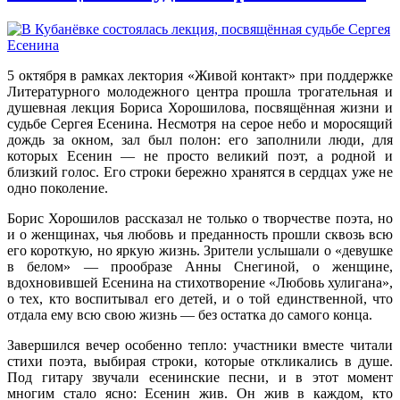
5 октября в рамках лектория «Живой контакт» при поддержке
Литературного молодежного центра прошла трогательная и
душевная лекция Бориса Хорошилова, посвящённая жизни и
судьбе Сергея Есенина. Несмотря на серое небо и моросящий
дождь за окном, зал был полон: его заполнили люди, для
которых Есенин — не просто великий поэт, а родной и
близкий голос. Его строки бережно хранятся в сердцах уже не
одно поколение.
Борис Хорошилов рассказал не только о творчестве поэта, но
и о женщинах, чья любовь и преданность прошли сквозь всю
его короткую, но яркую жизнь. Зрители услышали о «девушке
в белом» — прообразе Анны Снегиной, о женщине,
вдохновившей Есенина на стихотворение «Любовь хулигана»,
о тех, кто воспитывал его детей, и о той единственной, что
отдала ему всю свою жизнь — без остатка до самого конца.
Завершился вечер особенно тепло: участники вместе читали
стихи поэта, выбирая строки, которые откликались в душе.
Под гитару звучали есенинские песни, и в этот момент
многим стало ясно: Есенин жив. Он жив в каждом, кто