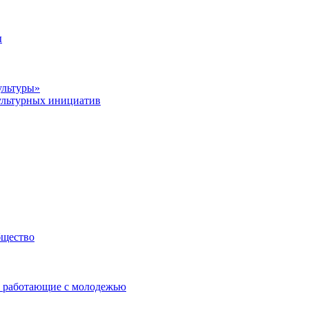
ы
ультуры»
ультурных инициатив
бщество
 работающие с молодежью