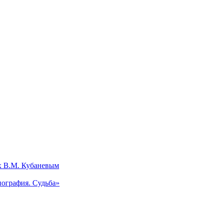
х В.М. Кубаневым
ография. Судьба»