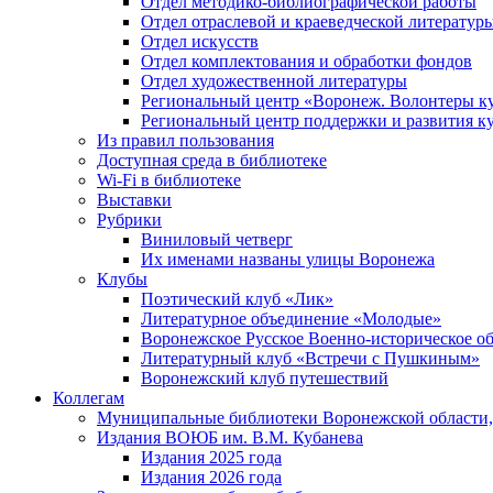
Отдел методико-библиографической работы
Отдел отраслевой и краеведческой литератур
Отдел искусств
Отдел комплектования и обработки фондов
Отдел художественной литературы
Региональный центр «Воронеж. Волонтеры к
Региональный центр поддержки и развития к
Из правил пользования
Доступная среда в библиотеке
Wi-Fi в библиотеке
Выставки
Рубрики
Виниловый четверг
Их именами названы улицы Воронежа
Клубы
Поэтический клуб «Лик»
Литературное объединение «Молодые»
Воронежское Русское Военно-историческое о
Литературный клуб «Встречи с Пушкиным»
Воронежский клуб путешествий
Коллегам
Муниципальные библиотеки Воронежской области,
Издания ВОЮБ им. В.М. Кубанева
Издания 2025 года
Издания 2026 года