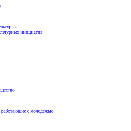
ы
ультуры»
ультурных инициатив
бщество
 работающие с молодежью