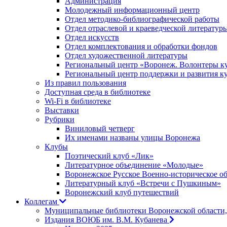
Администрация
Молодежный информационный центр
Отдел методико-библиографической работы
Отдел отраслевой и краеведческой литератур
Отдел искусств
Отдел комплектования и обработки фондов
Отдел художественной литературы
Региональный центр «Воронеж. Волонтеры к
Региональный центр поддержки и развития к
Из правил пользования
Доступная среда в библиотеке
Wi-Fi в библиотеке
Выставки
Рубрики
Виниловый четверг
Их именами названы улицы Воронежа
Клубы
Поэтический клуб «Лик»
Литературное объединение «Молодые»
Воронежское Русское Военно-историческое о
Литературный клуб «Встречи с Пушкиным»
Воронежский клуб путешествий
Коллегам
Муниципальные библиотеки Воронежской области,
Издания ВОЮБ им. В.М. Кубанева