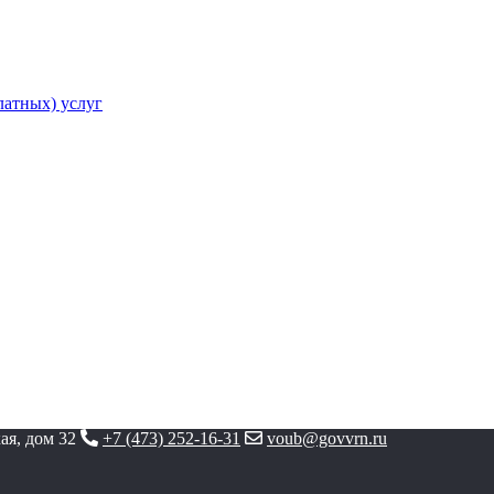
атных) услуг
ая, дом 32
+7 (473) 252-16-31
voub@govvrn.ru