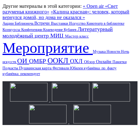
Другие материалы в этой категории:
« Оpen air «Свет
разуменья книжного»
«Калина красная»: человек, который
вернулся домой, но дома не оказался »
Акции
Встречи
Выставки
Библионочь
Искусство
Кинотеатр в библиотеке
Литературный
Конкурсы
Конференции
Краеведение
Кубанев
молодёжный центр
МИЦ
Мастер класс
Мероприятие
Музыка
Новости
Ночь
ООКЛ
ОИ
ОМБР
ОХЛ
Онлайн
искусств
Обзор
Памятки
Пушкинская карта
Подкасты
Фестивали
Юбилеи
кубанёвка_по_факту
кубанёвка_рекомендует