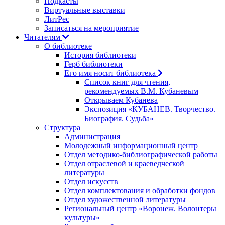
Подкасты
Виртуальные выставки
ЛитРес
Записаться на мероприятие
Читателям
О библиотеке
История библиотеки
Герб библиотеки
Его имя носит библиотека
Список книг для чтения,
рекомендуемых В.М. Кубаневым
Открываем Кубанева
Экспозиция «КУБАНЕВ. Творчество.
Биография. Судьба»
Структура
Администрация
Молодежный информационный центр
Отдел методико-библиографической работы
Отдел отраслевой и краеведческой
литературы
Отдел искусств
Отдел комплектования и обработки фондов
Отдел художественной литературы
Региональный центр «Воронеж. Волонтеры
культуры»