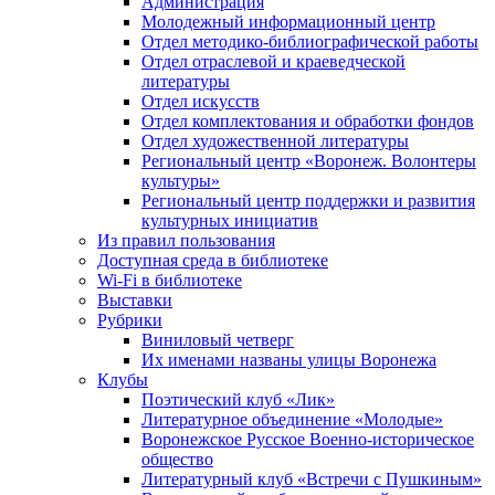
Администрация
Молодежный информационный центр
Отдел методико-библиографической работы
Отдел отраслевой и краеведческой
литературы
Отдел искусств
Отдел комплектования и обработки фондов
Отдел художественной литературы
Региональный центр «Воронеж. Волонтеры
культуры»
Региональный центр поддержки и развития
культурных инициатив
Из правил пользования
Доступная среда в библиотеке
Wi-Fi в библиотеке
Выставки
Рубрики
Виниловый четверг
Их именами названы улицы Воронежа
Клубы
Поэтический клуб «Лик»
Литературное объединение «Молодые»
Воронежское Русское Военно-историческое
общество
Литературный клуб «Встречи с Пушкиным»