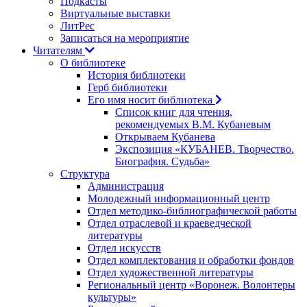
Подкасты
Виртуальные выставки
ЛитРес
Записаться на мероприятие
Читателям
О библиотеке
История библиотеки
Герб библиотеки
Его имя носит библиотека
Список книг для чтения,
рекомендуемых В.М. Кубаневым
Открываем Кубанева
Экспозиция «КУБАНЕВ. Творчество.
Биография. Судьба»
Структура
Администрация
Молодежный информационный центр
Отдел методико-библиографической работы
Отдел отраслевой и краеведческой
литературы
Отдел искусств
Отдел комплектования и обработки фондов
Отдел художественной литературы
Региональный центр «Воронеж. Волонтеры
культуры»