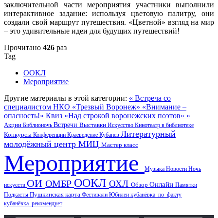
заключительной части мероприятия участники выполнили
интерактивное задание: используя цветовую палитру, они
создали свой маршрут путешествия. «Цветной» взгляд на мир
– это удивительные идеи для будущих путешествий!
Прочитано
426
раз
Tag
ООКЛ
Мероприятие
Другие материалы в этой категории:
« Встреча со
специалистом НКО «Трезвый Воронеж» «Внимание –
опасность!»
Квиз «Над строкой воронежских поэтов» »
Акции
Встречи
Выставки
Библионочь
Искусство
Кинотеатр в библиотеке
Литературный
Конкурсы
Конференции
Краеведение
Кубанев
молодёжный центр
МИЦ
Мастер класс
Мероприятие
Музыка
Новости
Ночь
ООКЛ
ОИ
ОМБР
ОХЛ
Онлайн
искусств
Обзор
Памятки
Пушкинская карта
Подкасты
Фестивали
Юбилеи
кубанёвка_по_факту
кубанёвка_рекомендует