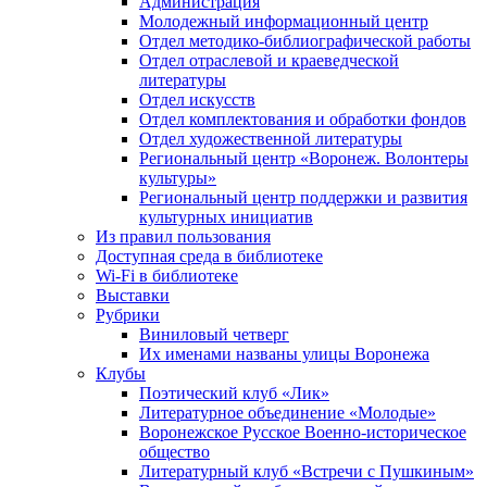
Администрация
Молодежный информационный центр
Отдел методико-библиографической работы
Отдел отраслевой и краеведческой
литературы
Отдел искусств
Отдел комплектования и обработки фондов
Отдел художественной литературы
Региональный центр «Воронеж. Волонтеры
культуры»
Региональный центр поддержки и развития
культурных инициатив
Из правил пользования
Доступная среда в библиотеке
Wi-Fi в библиотеке
Выставки
Рубрики
Виниловый четверг
Их именами названы улицы Воронежа
Клубы
Поэтический клуб «Лик»
Литературное объединение «Молодые»
Воронежское Русское Военно-историческое
общество
Литературный клуб «Встречи с Пушкиным»