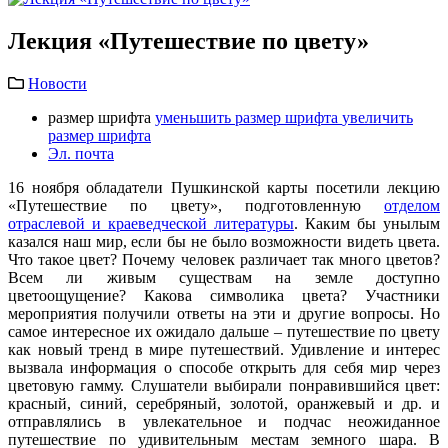
Лекция «Путешествие по цвету»
Новости
размер шрифта
уменьшить размер шрифта
увеличить
размер шрифта
Эл. почта
16 ноября обладатели Пушкинской карты посетили лекцию
«Путешествие по цвету», подготовленную
отделом
отраслевой и краеведческой литературы
. Каким бы унылым
казался наш мир, если бы не было возможности видеть цвета.
Что такое цвет? Почему человек различает так много цветов?
Всем ли живым существам на земле доступно
цветоощущение? Какова символика цвета? Участники
мероприятия получили ответы на эти и другие вопросы. Но
самое интересное их ожидало дальше – путешествие по цвету
как новый тренд в мире путешествий. Удивление и интерес
вызвала информация о способе открыть для себя мир через
цветовую гамму. Слушатели выбирали понравившийся цвет:
красный, синий, серебряный, золотой, оранжевый и др. и
отправлялись в увлекательное и подчас неожиданное
путешествие по удивительным местам земного шара. В