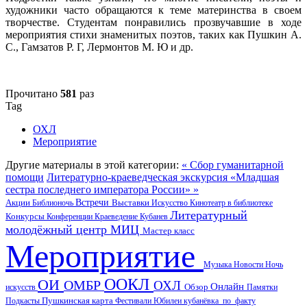
художники часто обращаются к теме материнства в своем
творчестве. Студентам понравились прозвучавшие в ходе
мероприятия стихи знаменитых поэтов, таких как Пушкин А.
С., Гамзатов Р. Г, Лермонтов М. Ю и др.
Прочитано
581
раз
Tag
ОХЛ
Мероприятие
Другие материалы в этой категории:
« Сбор гуманитарной
помощи
Литературно-краеведческая экскурсия «Младшая
сестра последнего императора России» »
Акции
Встречи
Выставки
Библионочь
Искусство
Кинотеатр в библиотеке
Литературный
Конкурсы
Конференции
Краеведение
Кубанев
молодёжный центр
МИЦ
Мастер класс
Мероприятие
Музыка
Новости
Ночь
ООКЛ
ОИ
ОМБР
ОХЛ
Онлайн
искусств
Обзор
Памятки
Пушкинская карта
Подкасты
Фестивали
Юбилеи
кубанёвка_по_факту