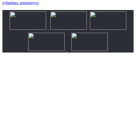
кубанёвка_рекомендует