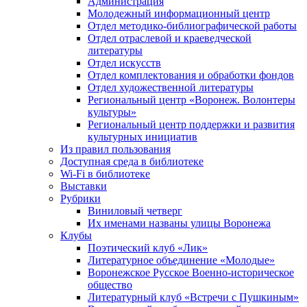
Администрация
Молодежный информационный центр
Отдел методико-библиографической работы
Отдел отраслевой и краеведческой
литературы
Отдел искусств
Отдел комплектования и обработки фондов
Отдел художественной литературы
Региональный центр «Воронеж. Волонтеры
культуры»
Региональный центр поддержки и развития
культурных инициатив
Из правил пользования
Доступная среда в библиотеке
Wi-Fi в библиотеке
Выставки
Рубрики
Виниловый четверг
Их именами названы улицы Воронежа
Клубы
Поэтический клуб «Лик»
Литературное объединение «Молодые»
Воронежское Русское Военно-историческое
общество
Литературный клуб «Встречи с Пушкиным»