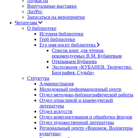
Подкасты
Виртуальные выставки
ЛитРес
Записаться на мероприятие
Читателям
О библиотеке
История библиотеки
Герб библиотеки
Его имя носит библиотека
Список книг для чтения,
рекомендуемых В.М. Кубаневым
Открываем Кубанева
Экспозиция «КУБАНЕВ. Творчество.
Биография. Судьба»
Структура
Администрация
Молодежный информационный центр
Отдел методико-библиографической работы
Отдел отраслевой и краеведческой
литературы
Отдел искусств
Отдел комплектования и обработки фондов
Отдел художественной литературы
Региональный центр «Воронеж. Волонтеры
культуры»