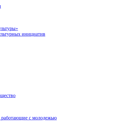
ы
ультуры»
ультурных инициатив
бщество
 работающие с молодежью