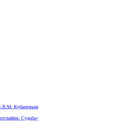
х В.М. Кубаневым
ография. Судьба»