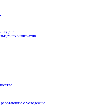
ы
ультуры»
ультурных инициатив
бщество
 работающие с молодежью