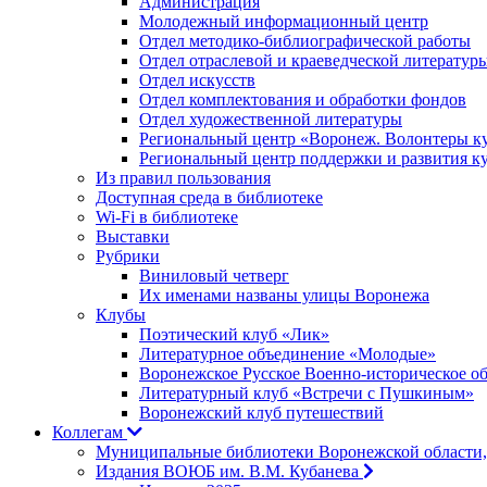
Администрация
Молодежный информационный центр
Отдел методико-библиографической работы
Отдел отраслевой и краеведческой литератур
Отдел искусств
Отдел комплектования и обработки фондов
Отдел художественной литературы
Региональный центр «Воронеж. Волонтеры к
Региональный центр поддержки и развития к
Из правил пользования
Доступная среда в библиотеке
Wi-Fi в библиотеке
Выставки
Рубрики
Виниловый четверг
Их именами названы улицы Воронежа
Клубы
Поэтический клуб «Лик»
Литературное объединение «Молодые»
Воронежское Русское Военно-историческое о
Литературный клуб «Встречи с Пушкиным»
Воронежский клуб путешествий
Коллегам
Муниципальные библиотеки Воронежской области,
Издания ВОЮБ им. В.М. Кубанева