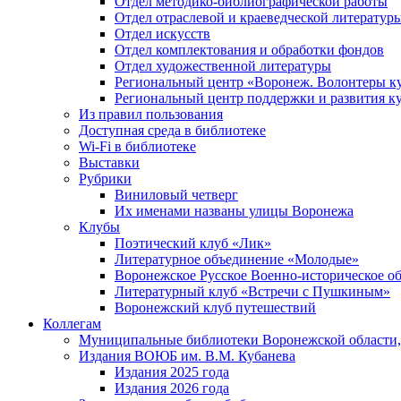
Отдел методико-библиографической работы
Отдел отраслевой и краеведческой литератур
Отдел искусств
Отдел комплектования и обработки фондов
Отдел художественной литературы
Региональный центр «Воронеж. Волонтеры к
Региональный центр поддержки и развития к
Из правил пользования
Доступная среда в библиотеке
Wi-Fi в библиотеке
Выставки
Рубрики
Виниловый четверг
Их именами названы улицы Воронежа
Клубы
Поэтический клуб «Лик»
Литературное объединение «Молодые»
Воронежское Русское Военно-историческое о
Литературный клуб «Встречи с Пушкиным»
Воронежский клуб путешествий
Коллегам
Муниципальные библиотеки Воронежской области,
Издания ВОЮБ им. В.М. Кубанева
Издания 2025 года
Издания 2026 года