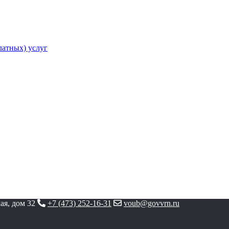
атных) услуг
ая, дом 32
+7 (473) 252-16-31
voub@govvrn.ru