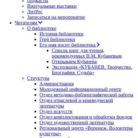
Подкасты
Виртуальные выставки
ЛитРес
Записаться на мероприятие
Читателям
О библиотеке
История библиотеки
Герб библиотеки
Его имя носит библиотека
Список книг для чтения,
рекомендуемых В.М. Кубаневым
Открываем Кубанева
Экспозиция «КУБАНЕВ. Творчество.
Биография. Судьба»
Структура
Администрация
Молодежный информационный центр
Отдел методико-библиографической работы
Отдел отраслевой и краеведческой
литературы
Отдел искусств
Отдел комплектования и обработки фондов
Отдел художественной литературы
Региональный центр «Воронеж. Волонтеры
культуры»