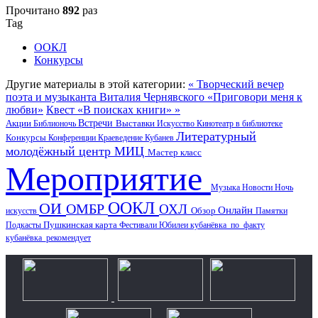
Прочитано
892
раз
Tag
ООКЛ
Конкурсы
Другие материалы в этой категории:
« Творческий вечер
поэта и музыканта Виталия Чернявского «Приговори меня к
любви»
Квест «В поисках книги» »
Акции
Встречи
Выставки
Библионочь
Искусство
Кинотеатр в библиотеке
Литературный
Конкурсы
Конференции
Краеведение
Кубанев
молодёжный центр
МИЦ
Мастер класс
Мероприятие
Музыка
Новости
Ночь
ООКЛ
ОИ
ОМБР
ОХЛ
Онлайн
искусств
Обзор
Памятки
Пушкинская карта
Подкасты
Фестивали
Юбилеи
кубанёвка_по_факту
кубанёвка_рекомендует