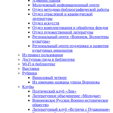
Администрация
Молодежный информационный центр
Отдел методико-библиографической работы
Отдел отраслевой и краеведческой
литературы
Отдел искусств
Отдел комплектования и обработки фондов
Отдел художественной литературы
Региональный центр «Воронеж. Волонтеры
культуры»
Региональный центр поддержки и развития
культурных инициатив
Из правил пользования
Доступная среда в библиотеке
Wi-Fi в библиотеке
Выставки
Рубрики
Виниловый четверг
Их именами названы улицы Воронежа
Клубы
Поэтический клуб «Лик»
Литературное объединение «Молодые»
Воронежское Русское Военно-историческое
общество
Литературный клуб «Встречи с Пушкиным»