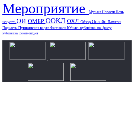
Мероприятие
Музыка
Новости
Ночь
ООКЛ
ОИ
ОМБР
ОХЛ
Онлайн
искусств
Обзор
Памятки
Пушкинская карта
Подкасты
Фестивали
Юбилеи
кубанёвка_по_факту
кубанёвка_рекомендует