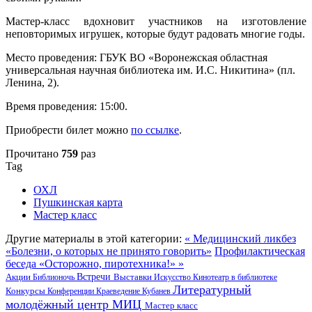
Мастер-класс вдохновит участников на изготовление
неповторимых игрушек, которые будут радовать многие годы.
Место проведения: ГБУК ВО «Воронежская областная
универсальная научная библиотека им. И.С. Никитина» (пл.
Ленина, 2).
Время проведения: 15:00.
Приобрести билет можно
по ссылке
.
Прочитано
759
раз
Tag
ОХЛ
Пушкинская карта
Мастер класс
Другие материалы в этой категории:
« Медицинский ликбез
«Болезни, о которых не принято говорить»
Профилактическая
беседа «Осторожно, пиротехника!» »
Акции
Встречи
Выставки
Библионочь
Искусство
Кинотеатр в библиотеке
Литературный
Конкурсы
Конференции
Краеведение
Кубанев
молодёжный центр
МИЦ
Мастер класс