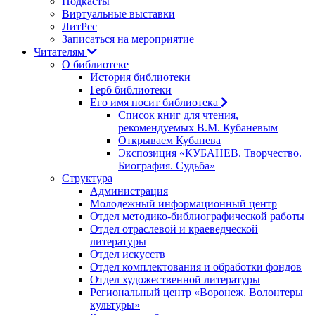
Подкасты
Виртуальные выставки
ЛитРес
Записаться на мероприятие
Читателям
О библиотеке
История библиотеки
Герб библиотеки
Его имя носит библиотека
Список книг для чтения,
рекомендуемых В.М. Кубаневым
Открываем Кубанева
Экспозиция «КУБАНЕВ. Творчество.
Биография. Судьба»
Структура
Администрация
Молодежный информационный центр
Отдел методико-библиографической работы
Отдел отраслевой и краеведческой
литературы
Отдел искусств
Отдел комплектования и обработки фондов
Отдел художественной литературы
Региональный центр «Воронеж. Волонтеры
культуры»