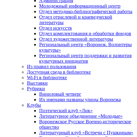
Администрация
Молодежный информационный центр
Отдел методико-библиографической работы
Отдел отраслевой и краеведческой
литературы
Отдел искусств
Отдел комплектования и обработки фондов
Отдел художественной литературы
Региональный центр «Воронеж. Волонтеры
культуры»
Региональный центр поддержки и развития
культурных инициатив
Из правил пользования
Доступная среда в библиотеке
Wi-Fi в библиотеке
Выставки
Рубрики
Виниловый четверг
Их именами названы улицы Воронежа
Клубы
Поэтический клуб «Лик»
Литературное объединение «Молодые»
Воронежское Русское Военно-историческое
общество
Литературный клуб «Встречи с Пушкиным»