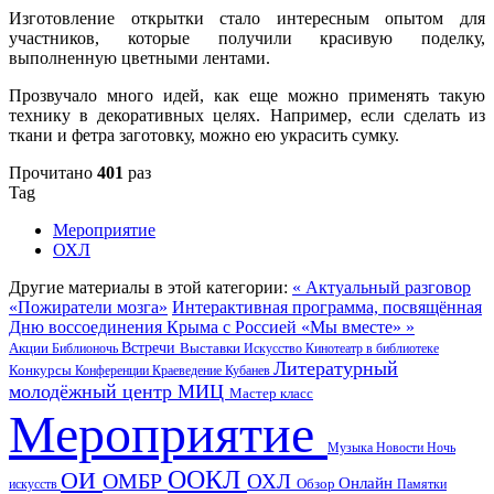
Изготовление открытки стало интересным опытом для
участников, которые получили красивую поделку,
выполненную цветными лентами.
Прозвучало много идей, как еще можно применять такую
технику в декоративных целях. Например, если сделать из
ткани и фетра заготовку, можно ею украсить сумку.
Прочитано
401
раз
Tag
Мероприятие
ОХЛ
Другие материалы в этой категории:
« Актуальный разговор
«Пожиратели мозга»
Интерактивная программа, посвящённая
Дню воссоединения Крыма с Россией «Мы вместе» »
Акции
Встречи
Выставки
Библионочь
Искусство
Кинотеатр в библиотеке
Литературный
Конкурсы
Конференции
Краеведение
Кубанев
молодёжный центр
МИЦ
Мастер класс
Мероприятие
Музыка
Новости
Ночь
ООКЛ
ОИ
ОМБР
ОХЛ
Онлайн
искусств
Обзор
Памятки