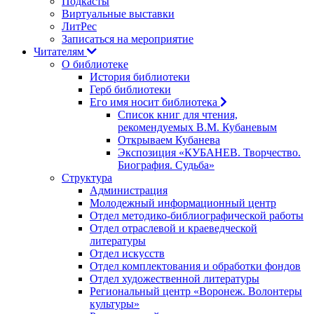
Подкасты
Виртуальные выставки
ЛитРес
Записаться на мероприятие
Читателям
О библиотеке
История библиотеки
Герб библиотеки
Его имя носит библиотека
Список книг для чтения,
рекомендуемых В.М. Кубаневым
Открываем Кубанева
Экспозиция «КУБАНЕВ. Творчество.
Биография. Судьба»
Структура
Администрация
Молодежный информационный центр
Отдел методико-библиографической работы
Отдел отраслевой и краеведческой
литературы
Отдел искусств
Отдел комплектования и обработки фондов
Отдел художественной литературы
Региональный центр «Воронеж. Волонтеры
культуры»