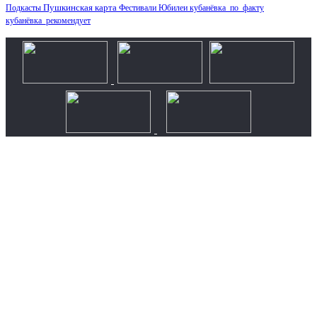
Пушкинская карта
Подкасты
Фестивали
Юбилеи
кубанёвка_по_факту
кубанёвка_рекомендует