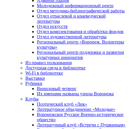
Администрация
Молодежный информационный центр
Отдел методико-библиографической работы
Отдел отраслевой и краеведческой
литературы
Отдел искусств
Отдел комплектования и обработки фондов
Отдел художественной литературы
Региональный центр «Воронеж. Волонтеры
культуры»
Региональный центр поддержки и развития
культурных инициатив
Из правил пользования
Доступная среда в библиотеке
Wi-Fi в библиотеке
Выставки
Рубрики
Виниловый четверг
Их именами названы улицы Воронежа
Клубы
Поэтический клуб «Лик»
Литературное объединение «Молодые»
Воронежское Русское Военно-историческое
общество
Литературный клуб «Встречи с Пушкиным»