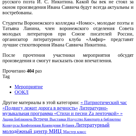
русского поэта И. С. Никитина. Какой бы век не стоял за
окном произведения Ивана Саввича будут всегда актуальны и
востребованы.
Студенты Воронежского колледжа «Номос», молодые поэты и
Татьяна Ланина, член воронежского отделения Совета
молодых литераторов при Союзе писателей России,
организатор литературного клуба «Амфир» представят
лучшие стихотворения Ивана Саввича Никитина.
После прочтения участники мероприятия обсудят
произведения и смогут высказать свои впечатления.
Прочитано
404
раз
Tag
Мероприятие
ООКЛ
Другие материалы в этой категории:
« Патриотический час
«Подвигу лежит дорога в вечность»
Литературно-
музыкальная программа «Стихи и песни Zа ленточкой» »
Акции
Встречи
Выставки
Библионочь
Искусство
Кинотеатр в библиотеке
Литературный
Конкурсы
Конференции
Краеведение
Кубанев
молодёжный центр
МИЦ
Мастер класс