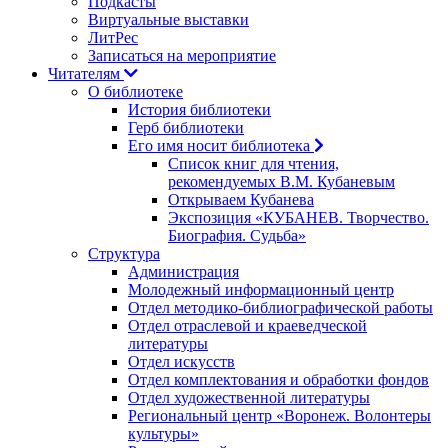
Подкасты
Виртуальные выставки
ЛитРес
Записаться на мероприятие
Читателям
О библиотеке
История библиотеки
Герб библиотеки
Его имя носит библиотека
Список книг для чтения,
рекомендуемых В.М. Кубаневым
Открываем Кубанева
Экспозиция «КУБАНЕВ. Творчество.
Биография. Судьба»
Структура
Администрация
Молодежный информационный центр
Отдел методико-библиографической работы
Отдел отраслевой и краеведческой
литературы
Отдел искусств
Отдел комплектования и обработки фондов
Отдел художественной литературы
Региональный центр «Воронеж. Волонтеры
культуры»