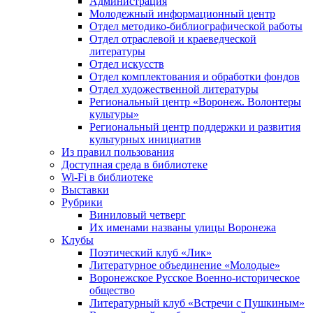
Администрация
Молодежный информационный центр
Отдел методико-библиографической работы
Отдел отраслевой и краеведческой
литературы
Отдел искусств
Отдел комплектования и обработки фондов
Отдел художественной литературы
Региональный центр «Воронеж. Волонтеры
культуры»
Региональный центр поддержки и развития
культурных инициатив
Из правил пользования
Доступная среда в библиотеке
Wi-Fi в библиотеке
Выставки
Рубрики
Виниловый четверг
Их именами названы улицы Воронежа
Клубы
Поэтический клуб «Лик»
Литературное объединение «Молодые»
Воронежское Русское Военно-историческое
общество
Литературный клуб «Встречи с Пушкиным»