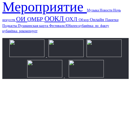
Мероприятие
Музыка
Новости
Ночь
ООКЛ
ОИ
ОМБР
ОХЛ
Онлайн
искусств
Обзор
Памятки
Пушкинская карта
Подкасты
Фестивали
Юбилеи
кубанёвка_по_факту
кубанёвка_рекомендует