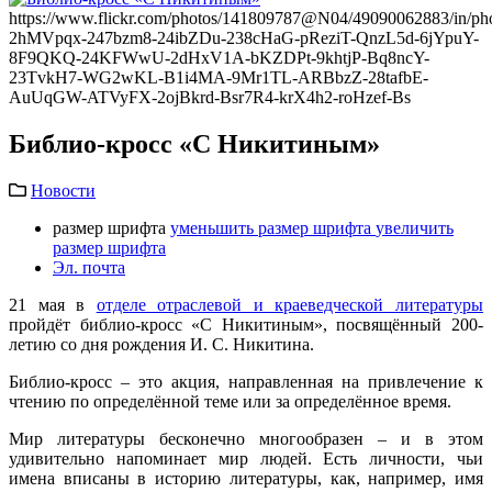
https://www.flickr.com/photos/141809787@N04/49090062883/in/phot
2hMVpqx-247bzm8-24ibZDu-238cHaG-pReziT-QnzL5d-6jYpuY-
8F9QKQ-24KFWwU-2dHxV1A-bKZDPt-9khtjP-Bq8ncY-
23TvkH7-WG2wKL-B1i4MA-9Mr1TL-ARBbzZ-28tafbE-
AuUqGW-ATVyFX-2ojBkrd-Bsr7R4-krX4h2-roHzef-Bs
Библио-кросс «С Никитиным»
Новости
размер шрифта
уменьшить размер шрифта
увеличить
размер шрифта
Эл. почта
21 мая в
отделе отраслевой и краеведческой литературы
пройдёт библио-кросс «С Никитиным», посвящённый 200-
летию со дня рождения И. С. Никитина.
Библио-кросс – это акция, направленная на привлечение к
чтению по определённой теме или за определённое время.
Мир литературы бесконечно многообразен – и в этом
удивительно напоминает мир людей. Есть личности, чьи
имена вписаны в историю литературы, как, например, имя