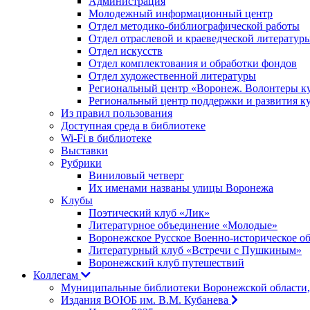
Администрация
Молодежный информационный центр
Отдел методико-библиографической работы
Отдел отраслевой и краеведческой литератур
Отдел искусств
Отдел комплектования и обработки фондов
Отдел художественной литературы
Региональный центр «Воронеж. Волонтеры к
Региональный центр поддержки и развития к
Из правил пользования
Доступная среда в библиотеке
Wi-Fi в библиотеке
Выставки
Рубрики
Виниловый четверг
Их именами названы улицы Воронежа
Клубы
Поэтический клуб «Лик»
Литературное объединение «Молодые»
Воронежское Русское Военно-историческое о
Литературный клуб «Встречи с Пушкиным»
Воронежский клуб путешествий
Коллегам
Муниципальные библиотеки Воронежской области,
Издания ВОЮБ им. В.М. Кубанева