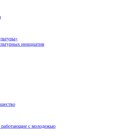
ы
ультуры»
ультурных инициатив
бщество
 работающие с молодежью