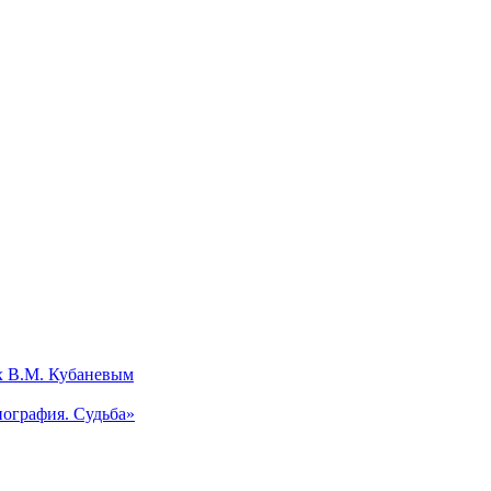
х В.М. Кубаневым
ография. Судьба»