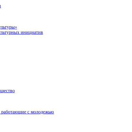
ы
ультуры»
ультурных инициатив
бщество
 работающие с молодежью