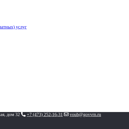
атных) услуг
ая, дом 32
+7 (473) 252-16-31
voub@govvrn.ru