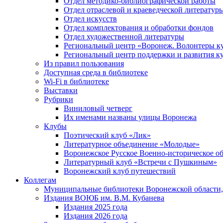
Отдел методико-библиографической работы
Отдел отраслевой и краеведческой литератур
Отдел искусств
Отдел комплектования и обработки фондов
Отдел художественной литературы
Региональный центр «Воронеж. Волонтеры к
Региональный центр поддержки и развития к
Из правил пользования
Доступная среда в библиотеке
Wi-Fi в библиотеке
Выставки
Рубрики
Виниловый четверг
Их именами названы улицы Воронежа
Клубы
Поэтический клуб «Лик»
Литературное объединение «Молодые»
Воронежское Русское Военно-историческое о
Литературный клуб «Встречи с Пушкиным»
Воронежский клуб путешествий
Коллегам
Муниципальные библиотеки Воронежской области,
Издания ВОЮБ им. В.М. Кубанева
Издания 2025 года
Издания 2026 года