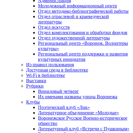
Администрация
Молодежный информационный центр
Отдел методико-библиографической работы
Отдел отраслевой и краеведческой
литературы
Отдел искусств
Отдел комплектования и обработки фондов
Отдел художественной литературы
Региональный центр «Воронеж. Волонтеры
культуры»
Региональный центр поддержки и развития
культурных инициатив
Из правил пользования
Доступная среда в библиотеке
Wi-Fi в библиотеке
Выставки
Рубрики
Виниловый четверг
Их именами названы улицы Воронежа
Клубы
Поэтический клуб «Лик»
Литературное объединение «Молодые»
Воронежское Русское Военно-историческое
общество
Литературный клуб «Встречи с Пушкиным»