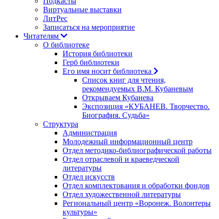
Подкасты
Виртуальные выставки
ЛитРес
Записаться на мероприятие
Читателям
О библиотеке
История библиотеки
Герб библиотеки
Его имя носит библиотека
Список книг для чтения,
рекомендуемых В.М. Кубаневым
Открываем Кубанева
Экспозиция «КУБАНЕВ. Творчество.
Биография. Судьба»
Структура
Администрация
Молодежный информационный центр
Отдел методико-библиографической работы
Отдел отраслевой и краеведческой
литературы
Отдел искусств
Отдел комплектования и обработки фондов
Отдел художественной литературы
Региональный центр «Воронеж. Волонтеры
культуры»