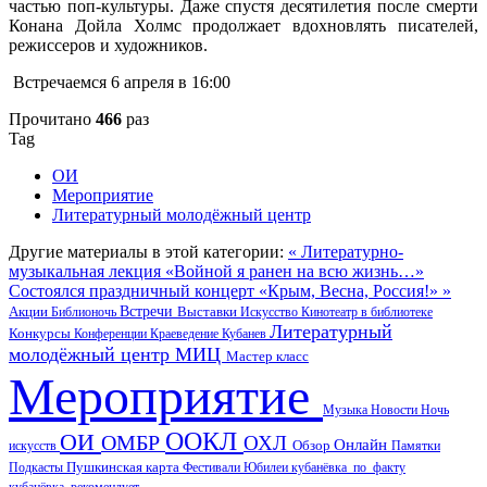
частью поп-культуры. Даже спустя десятилетия после смерти
Конана Дойла Холмс продолжает вдохновлять писателей,
режиссеров и художников.
Встречаемся 6 апреля в 16:00
Прочитано
466
раз
Tag
ОИ
Мероприятие
Литературный молодёжный центр
Другие материалы в этой категории:
« Литературно-
музыкальная лекция «Войной я ранен на всю жизнь…»
Состоялся праздничный концерт «Крым, Весна, Россия!» »
Акции
Встречи
Выставки
Библионочь
Искусство
Кинотеатр в библиотеке
Литературный
Конкурсы
Конференции
Краеведение
Кубанев
молодёжный центр
МИЦ
Мастер класс
Мероприятие
Музыка
Новости
Ночь
ООКЛ
ОИ
ОМБР
ОХЛ
Онлайн
искусств
Обзор
Памятки
Пушкинская карта
Подкасты
Фестивали
Юбилеи
кубанёвка_по_факту
кубанёвка_рекомендует