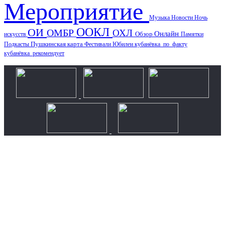
Мероприятие
Музыка
Новости
Ночь
ООКЛ
ОИ
ОМБР
ОХЛ
Онлайн
искусств
Обзор
Памятки
Пушкинская карта
Подкасты
Фестивали
Юбилеи
кубанёвка_по_факту
кубанёвка_рекомендует