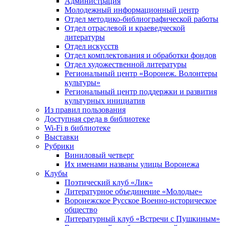
Администрация
Молодежный информационный центр
Отдел методико-библиографической работы
Отдел отраслевой и краеведческой
литературы
Отдел искусств
Отдел комплектования и обработки фондов
Отдел художественной литературы
Региональный центр «Воронеж. Волонтеры
культуры»
Региональный центр поддержки и развития
культурных инициатив
Из правил пользования
Доступная среда в библиотеке
Wi-Fi в библиотеке
Выставки
Рубрики
Виниловый четверг
Их именами названы улицы Воронежа
Клубы
Поэтический клуб «Лик»
Литературное объединение «Молодые»
Воронежское Русское Военно-историческое
общество
Литературный клуб «Встречи с Пушкиным»