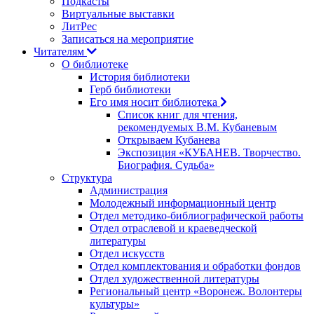
Подкасты
Виртуальные выставки
ЛитРес
Записаться на мероприятие
Читателям
О библиотеке
История библиотеки
Герб библиотеки
Его имя носит библиотека
Список книг для чтения,
рекомендуемых В.М. Кубаневым
Открываем Кубанева
Экспозиция «КУБАНЕВ. Творчество.
Биография. Судьба»
Структура
Администрация
Молодежный информационный центр
Отдел методико-библиографической работы
Отдел отраслевой и краеведческой
литературы
Отдел искусств
Отдел комплектования и обработки фондов
Отдел художественной литературы
Региональный центр «Воронеж. Волонтеры
культуры»