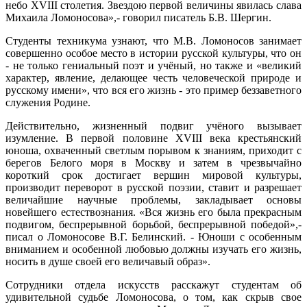
небо XVIII столетия. Звездою первой величины явилась слава
Михаила Ломоносова»,- говорил писатель Б.В. Шергин.
Студенты техникума узнают, что М.В. Ломоносов занимает
совершенно особое место в истории русской культуры, что он
- не только гениальный поэт и учёный, но также и «великий
характер, явление, делающее честь человеческой природе и
русскому имени», что вся его жизнь - это пример беззаветного
служения Родине.
Действительно, жизненный подвиг учёного вызывает
изумление. В первой половине XVIII века крестьянский
юноша, охваченный светлым порывом к знаниям, приходит с
берегов Белого моря в Москву и затем в чрезвычайно
короткий срок достигает вершин мировой культуры,
производит переворот в русской поэзии, ставит и разрешает
величайшие научные проблемы, закладывает основы
новейшего естествознания. «Вся жизнь его была прекрасным
подвигом, беспрерывной борьбой, беспрерывной победой»,-
писал о Ломоносове В.Г. Белинский. - Юноши с особенным
вниманием и особенной любовью должны изучать его жизнь,
носить в душе своей его величавый образ».
Сотрудники отдела искусств расскажут студентам об
удивительной судьбе Ломоносова, о том, как скрыв свое