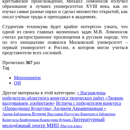
крестьянское происхождение, Михаил Ломоносов получил
образование в лучших университетах XVIII века, как он
изучал самые разные науки и сделал множество открытий, как
писал учёные труды и преподавал в академиях.
Студентам техникума будет крайне интересно узнать, что
одной из своих главных жизненных задач М.В. Ломоносов
считал распространение просвещения в русском народе, что
по его инициативе появился Московский университет –
первый университет в России, в котором могли учиться
представители всех сословий.
Прочитано
367
раз
Tag
Мероприятие
ОИ
Другие материалы в этой категории:
« Награждены
победители областного конкурса творческих работ «Творим,
выдумываем, изобретаем»
Встреча с победителем конкурса
«Проводники Культуры» Андреем Авраменковым »
Акции
Встречи
Выставки
Библионочь
Искусство
Кинотеатр в библиотеке
Литературный
Конкурсы
Конференции
Краеведение
Кубанев
молодёжный центр
МИЦ
Мастер класс