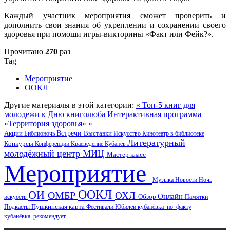
Каждый участник мероприятия сможет проверить и
дополнить свои знания об укреплении и сохранении своего
здоровья при помощи игры-викторины «Факт или Фейк?».
Прочитано
270
раз
Tag
Мероприятие
ООКЛ
Другие материалы в этой категории:
« Топ-5 книг для
молодежи к Дню книголюба
Интерактивная программа
«Территория здоровья» »
Акции
Встречи
Выставки
Библионочь
Искусство
Кинотеатр в библиотеке
Литературный
Конкурсы
Конференции
Краеведение
Кубанев
молодёжный центр
МИЦ
Мастер класс
Мероприятие
Музыка
Новости
Ночь
ООКЛ
ОИ
ОМБР
ОХЛ
Онлайн
искусств
Обзор
Памятки
Пушкинская карта
Подкасты
Фестивали
Юбилеи
кубанёвка_по_факту
кубанёвка_рекомендует