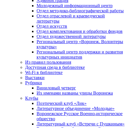
Администрация
Молодежный информационный центр
Отдел методико-библиографической работы
Отдел отраслевой и краеведческой
литературы
Отдел искусств
Отдел комплектования и обработки фондов
Отдел художественной литературы
Региональный центр «Воронеж. Волонтеры
культуры»
Региональный центр поддержки и развития
культурных инициатив
Из правил пользования
Доступная среда в библиотеке
Wi-Fi в библиотеке
Выставки
Рубрики
Виниловый четверг
Их именами названы улицы Воронежа
Клубы
Поэтический клуб «Лик»
Литературное объединение «Молодые»
Воронежское Русское Военно-историческое
общество
Литературный клуб «Встречи с Пушкиным»