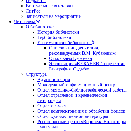
Подкасты
Виртуальные выставки
ЛитРес
Записаться на мероприятие
Читателям
О библиотеке
История библиотеки
Герб библиотеки
Его имя носит библиотека
Список книг для чтения,
рекомендуемых В.М. Кубаневым
Открываем Кубанева
Экспозиция «КУБАНЕВ. Творчество.
Биография. Судьба»
Структура
Администрация
Молодежный информационный центр
Отдел методико-библиографической работы
Отдел отраслевой и краеведческой
литературы
Отдел искусств
Отдел комплектования и обработки фондов
Отдел художественной литературы
Региональный центр «Воронеж. Волонтеры
культуры»