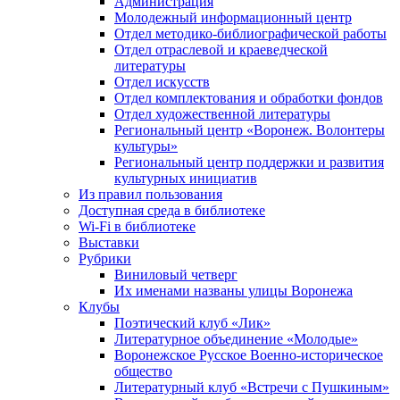
Администрация
Молодежный информационный центр
Отдел методико-библиографической работы
Отдел отраслевой и краеведческой
литературы
Отдел искусств
Отдел комплектования и обработки фондов
Отдел художественной литературы
Региональный центр «Воронеж. Волонтеры
культуры»
Региональный центр поддержки и развития
культурных инициатив
Из правил пользования
Доступная среда в библиотеке
Wi-Fi в библиотеке
Выставки
Рубрики
Виниловый четверг
Их именами названы улицы Воронежа
Клубы
Поэтический клуб «Лик»
Литературное объединение «Молодые»
Воронежское Русское Военно-историческое
общество
Литературный клуб «Встречи с Пушкиным»