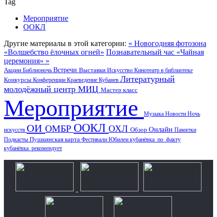
Tag
Мероприятие
ООКЛ
Другие материалы в этой категории:
« Новогодняя фотозона
«Волшебство ёлочных огней»
Познавательный час «Чайная
церемония» »
Акции
Встречи
Выставки
Библионочь
Искусство
Кинотеатр в библиотеке
Литературный
Конкурсы
Конференции
Краеведение
Кубанев
молодёжный центр
МИЦ
Мастер класс
Мероприятие
Музыка
Новости
Ночь
ООКЛ
ОИ
ОМБР
ОХЛ
Онлайн
искусств
Обзор
Памятки
Пушкинская карта
Подкасты
Фестивали
Юбилеи
кубанёвка_по_факту
кубанёвка_рекомендует