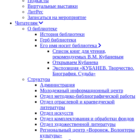
Подкасты
Виртуальные выставки
ЛитРес
Записаться на мероприятие
Читателям
О библиотеке
История библиотеки
Герб библиотеки
Его имя носит библиотека
Список книг для чтения,
рекомендуемых В.М. Кубаневым
Открываем Кубанева
Экспозиция «КУБАНЕВ. Творчество.
Биография. Судьба»
Структура
Администрация
Молодежный информационный центр
Отдел методико-библиографической работы
Отдел отраслевой и краеведческой
литературы
Отдел искусств
Отдел комплектования и обработки фондов
Отдел художественной литературы
Региональный центр «Воронеж. Волонтеры
культуры»