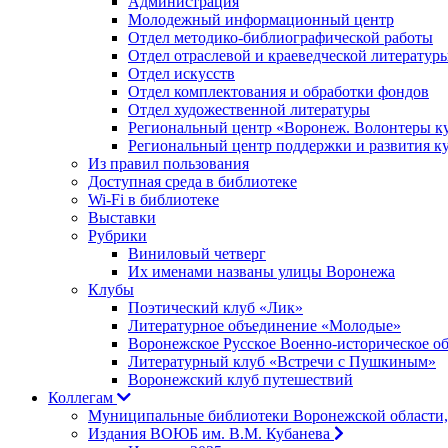
Администрация
Молодежный информационный центр
Отдел методико-библиографической работы
Отдел отраслевой и краеведческой литератур
Отдел искусств
Отдел комплектования и обработки фондов
Отдел художественной литературы
Региональный центр «Воронеж. Волонтеры к
Региональный центр поддержки и развития к
Из правил пользования
Доступная среда в библиотеке
Wi-Fi в библиотеке
Выставки
Рубрики
Виниловый четверг
Их именами названы улицы Воронежа
Клубы
Поэтический клуб «Лик»
Литературное объединение «Молодые»
Воронежское Русское Военно-историческое о
Литературный клуб «Встречи с Пушкиным»
Воронежский клуб путешествий
Коллегам
Муниципальные библиотеки Воронежской области,
Издания ВОЮБ им. В.М. Кубанева