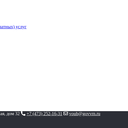
атных) услуг
ая, дом 32
+7 (473) 252-16-31
voub@govvrn.ru