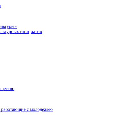
ы
ультуры»
ультурных инициатив
бщество
 работающие с молодежью