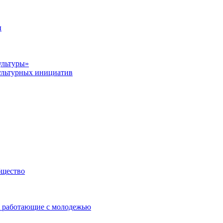
ы
ультуры»
ультурных инициатив
бщество
 работающие с молодежью