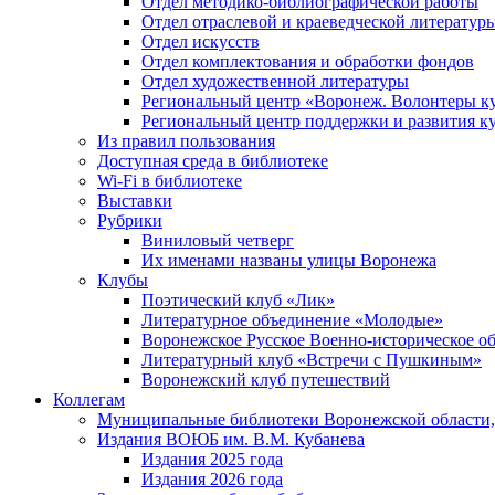
Отдел методико-библиографической работы
Отдел отраслевой и краеведческой литератур
Отдел искусств
Отдел комплектования и обработки фондов
Отдел художественной литературы
Региональный центр «Воронеж. Волонтеры к
Региональный центр поддержки и развития к
Из правил пользования
Доступная среда в библиотеке
Wi-Fi в библиотеке
Выставки
Рубрики
Виниловый четверг
Их именами названы улицы Воронежа
Клубы
Поэтический клуб «Лик»
Литературное объединение «Молодые»
Воронежское Русское Военно-историческое о
Литературный клуб «Встречи с Пушкиным»
Воронежский клуб путешествий
Коллегам
Муниципальные библиотеки Воронежской области,
Издания ВОЮБ им. В.М. Кубанева
Издания 2025 года
Издания 2026 года