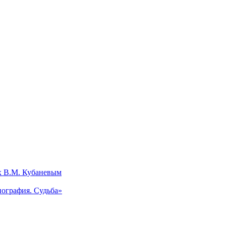
х В.М. Кубаневым
ография. Судьба»