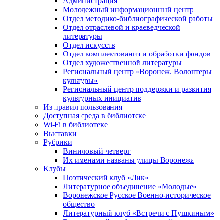
Администрация
Молодежный информационный центр
Отдел методико-библиографической работы
Отдел отраслевой и краеведческой
литературы
Отдел искусств
Отдел комплектования и обработки фондов
Отдел художественной литературы
Региональный центр «Воронеж. Волонтеры
культуры»
Региональный центр поддержки и развития
культурных инициатив
Из правил пользования
Доступная среда в библиотеке
Wi-Fi в библиотеке
Выставки
Рубрики
Виниловый четверг
Их именами названы улицы Воронежа
Клубы
Поэтический клуб «Лик»
Литературное объединение «Молодые»
Воронежское Русское Военно-историческое
общество
Литературный клуб «Встречи с Пушкиным»