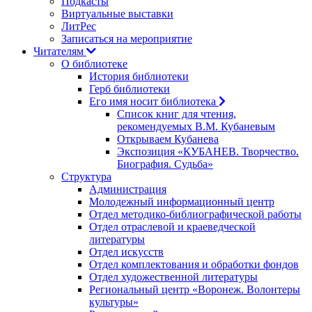
Подкасты
Виртуальные выставки
ЛитРес
Записаться на мероприятие
Читателям
О библиотеке
История библиотеки
Герб библиотеки
Его имя носит библиотека
Список книг для чтения,
рекомендуемых В.М. Кубаневым
Открываем Кубанева
Экспозиция «КУБАНЕВ. Творчество.
Биография. Судьба»
Структура
Администрация
Молодежный информационный центр
Отдел методико-библиографической работы
Отдел отраслевой и краеведческой
литературы
Отдел искусств
Отдел комплектования и обработки фондов
Отдел художественной литературы
Региональный центр «Воронеж. Волонтеры
культуры»