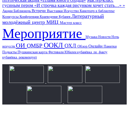
поэтическая акция «Пламя юного сердца»
Мастер-класс
гусиным пером «И строчка каждая рисунком хочет стать…» »
Акции
Встречи
Выставки
Библионочь
Искусство
Кинотеатр в библиотеке
Литературный
Конкурсы
Конференции
Краеведение
Кубанев
молодёжный центр
МИЦ
Мастер класс
Мероприятие
Музыка
Новости
Ночь
ООКЛ
ОИ
ОМБР
ОХЛ
Онлайн
искусств
Обзор
Памятки
Пушкинская карта
Подкасты
Фестивали
Юбилеи
кубанёвка_по_факту
кубанёвка_рекомендует