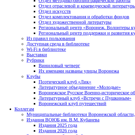
Отдел методико-библиографической работы
Отдел отраслевой и краеведческой литератур
Отдел искусств
Отдел комплектования и обработки фондов
Отдел художественной литературы
Региональный центр «Воронеж. Волонтеры к
Региональный центр поддержки и развития к
Из правил пользования
Доступная среда в библиотеке
Wi-Fi в библиотеке
Выставки
Рубрики
Виниловый четверг
Их именами названы улицы Воронежа
Клубы
Поэтический клуб «Лик»
Литературное объединение «Молодые»
Воронежское Русское Военно-историческое о
Литературный клуб «Встречи с Пушкиным»
Воронежский клуб путешествий
Коллегам
Муниципальные библиотеки Воронежской области,
Издания ВОЮБ им. В.М. Кубанева
Издания 2025 года
Издания 2026 года