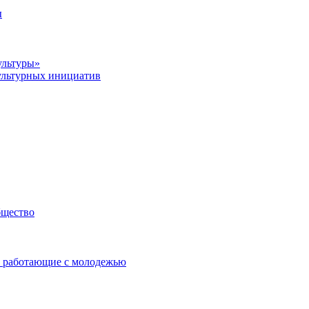
ы
ультуры»
ультурных инициатив
бщество
 работающие с молодежью