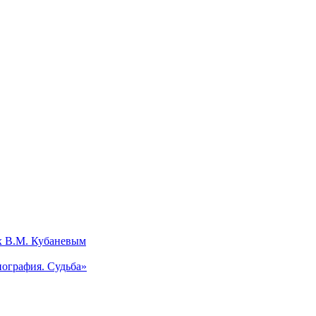
х В.М. Кубаневым
ография. Судьба»