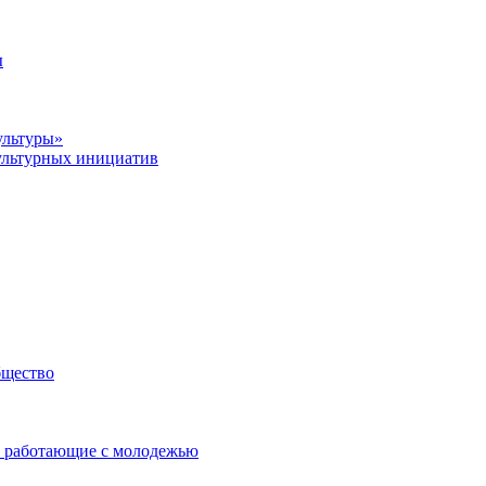
ы
ультуры»
ультурных инициатив
бщество
 работающие с молодежью