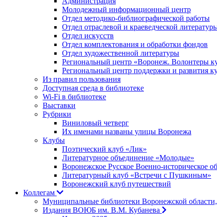
Администрация
Молодежный информационный центр
Отдел методико-библиографической работы
Отдел отраслевой и краеведческой литератур
Отдел искусств
Отдел комплектования и обработки фондов
Отдел художественной литературы
Региональный центр «Воронеж. Волонтеры к
Региональный центр поддержки и развития к
Из правил пользования
Доступная среда в библиотеке
Wi-Fi в библиотеке
Выставки
Рубрики
Виниловый четверг
Их именами названы улицы Воронежа
Клубы
Поэтический клуб «Лик»
Литературное объединение «Молодые»
Воронежское Русское Военно-историческое о
Литературный клуб «Встречи с Пушкиным»
Воронежский клуб путешествий
Коллегам
Муниципальные библиотеки Воронежской области,
Издания ВОЮБ им. В.М. Кубанева