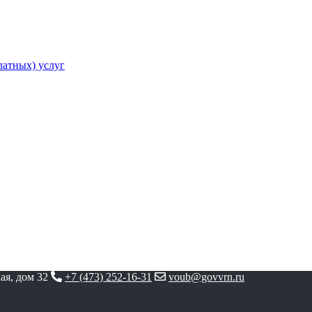
атных) услуг
ая, дом 32
+7 (473) 252-16-31
voub@govvrn.ru