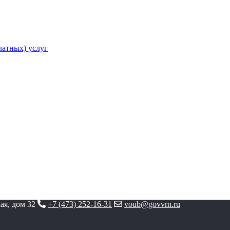
атных) услуг
ая, дом 32
+7 (473) 252-16-31
voub@govvrn.ru