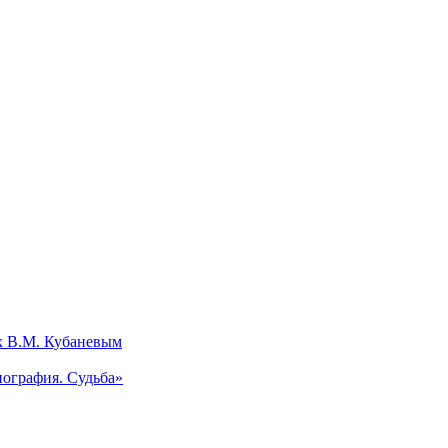
х В.М. Кубаневым
ография. Судьба»