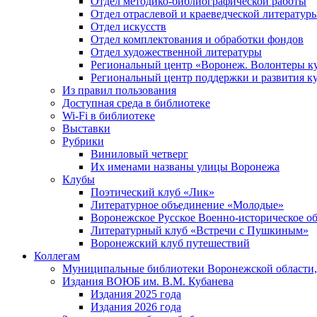
Отдел методико-библиографической работы
Отдел отраслевой и краеведческой литератур
Отдел искусств
Отдел комплектования и обработки фондов
Отдел художественной литературы
Региональный центр «Воронеж. Волонтеры к
Региональный центр поддержки и развития к
Из правил пользования
Доступная среда в библиотеке
Wi-Fi в библиотеке
Выставки
Рубрики
Виниловый четверг
Их именами названы улицы Воронежа
Клубы
Поэтический клуб «Лик»
Литературное объединение «Молодые»
Воронежское Русское Военно-историческое о
Литературный клуб «Встречи с Пушкиным»
Воронежский клуб путешествий
Коллегам
Муниципальные библиотеки Воронежской области,
Издания ВОЮБ им. В.М. Кубанева
Издания 2025 года
Издания 2026 года