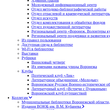
Администрация
Молодежный информационный центр
Отдел методико-библиографической работы
Отдел отраслевой и краеведческой литератур
Отдел искусств
Отдел комплектования и обработки фондов
Отдел художественной литературы
Региональный центр «Воронеж. Волонтеры к
Региональный центр поддержки и развития к
Из правил пользования
Доступная среда в библиотеке
Wi-Fi в библиотеке
Выставки
Рубрики
Виниловый четверг
Их именами названы улицы Воронежа
Клубы
Поэтический клуб «Лик»
Литературное объединение «Молодые»
Воронежское Русское Военно-историческое о
Литературный клуб «Встречи с Пушкиным»
Воронежский клуб путешествий
Коллегам
Муниципальные библиотеки Воронежской области,
Издания ВОЮБ им. В.М. Кубанева