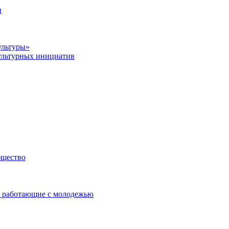
ы
ультуры»
ультурных инициатив
бщество
 работающие с молодежью