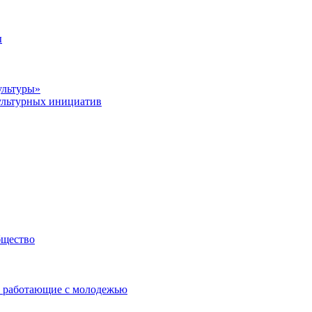
ы
ультуры»
ультурных инициатив
бщество
 работающие с молодежью