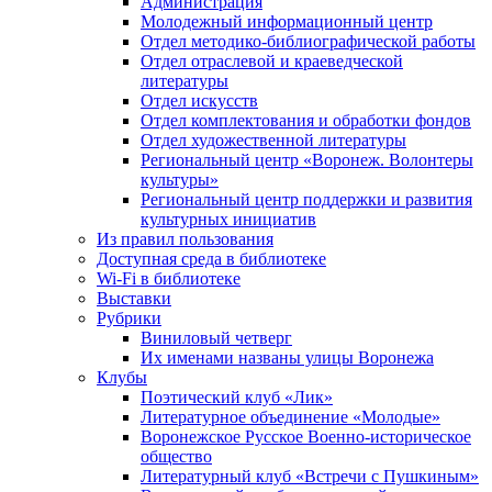
Администрация
Молодежный информационный центр
Отдел методико-библиографической работы
Отдел отраслевой и краеведческой
литературы
Отдел искусств
Отдел комплектования и обработки фондов
Отдел художественной литературы
Региональный центр «Воронеж. Волонтеры
культуры»
Региональный центр поддержки и развития
культурных инициатив
Из правил пользования
Доступная среда в библиотеке
Wi-Fi в библиотеке
Выставки
Рубрики
Виниловый четверг
Их именами названы улицы Воронежа
Клубы
Поэтический клуб «Лик»
Литературное объединение «Молодые»
Воронежское Русское Военно-историческое
общество
Литературный клуб «Встречи с Пушкиным»