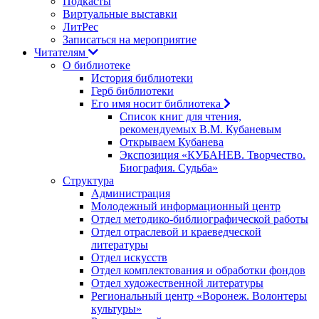
Подкасты
Виртуальные выставки
ЛитРес
Записаться на мероприятие
Читателям
О библиотеке
История библиотеки
Герб библиотеки
Его имя носит библиотека
Список книг для чтения,
рекомендуемых В.М. Кубаневым
Открываем Кубанева
Экспозиция «КУБАНЕВ. Творчество.
Биография. Судьба»
Структура
Администрация
Молодежный информационный центр
Отдел методико-библиографической работы
Отдел отраслевой и краеведческой
литературы
Отдел искусств
Отдел комплектования и обработки фондов
Отдел художественной литературы
Региональный центр «Воронеж. Волонтеры
культуры»