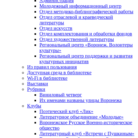
Администрация
Молодежный информационный центр
Отдел методико-библиографической работы
Отдел отраслевой и краеведческой
литературы
Отдел искусств
Отдел комплектования и обработки фондов
Отдел художественной литературы
Региональный центр «Воронеж. Волонтеры
культуры»
Региональный центр поддержки и развития
культурных инициатив
Из правил пользования
Доступная среда в библиотеке
Wi-Fi в библиотеке
Выставки
Рубрики
Виниловый четверг
Их именами названы улицы Воронежа
Клубы
Поэтический клуб «Лик»
Литературное объединение «Молодые»
Воронежское Русское Военно-историческое
общество
Литературный клуб «Встречи с Пушкиным»