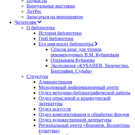
Подкасты
Виртуальные выставки
ЛитРес
Записаться на мероприятие
Читателям
О библиотеке
История библиотеки
Герб библиотеки
Его имя носит библиотека
Список книг для чтения,
рекомендуемых В.М. Кубаневым
Открываем Кубанева
Экспозиция «КУБАНЕВ. Творчество.
Биография. Судьба»
Структура
Администрация
Молодежный информационный центр
Отдел методико-библиографической работы
Отдел отраслевой и краеведческой
литературы
Отдел искусств
Отдел комплектования и обработки фондов
Отдел художественной литературы
Региональный центр «Воронеж. Волонтеры
культуры»