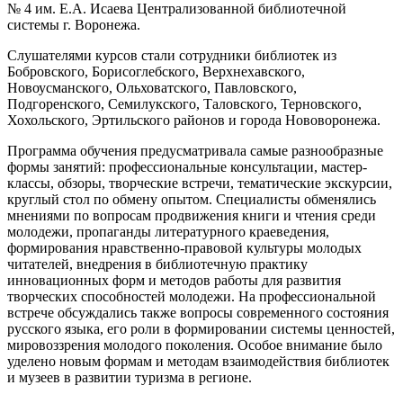
№ 4 им. Е.А. Исаева Централизованной библиотечной
системы г. Воронежа.
Слушателями курсов стали сотрудники библиотек из
Бобровского, Борисоглебского, Верхнехавского,
Новоусманского, Ольховатского, Павловского,
Подгоренского, Семилукского, Таловского, Терновского,
Хохольского, Эртильского районов и города Нововоронежа.
Программа обучения предусматривала самые разнообразные
формы занятий: профессиональные консультации, мастер-
классы, обзоры, творческие встречи, тематические экскурсии,
круглый стол по обмену опытом. Специалисты обменялись
мнениями по вопросам продвижения книги и чтения среди
молодежи, пропаганды литературного краеведения,
формирования нравственно-правовой культуры молодых
читателей, внедрения в библиотечную практику
инновационных форм и методов работы для развития
творческих способностей молодежи. На профессиональной
встрече обсуждались также вопросы современного состояния
русского языка, его роли в формировании системы ценностей,
мировоззрения молодого поколения. Особое внимание было
уделено новым формам и методам взаимодействия библиотек
и музеев в развитии туризма в регионе.