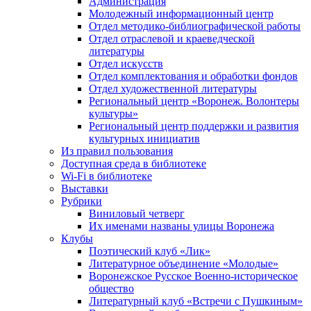
Администрация
Молодежный информационный центр
Отдел методико-библиографической работы
Отдел отраслевой и краеведческой
литературы
Отдел искусств
Отдел комплектования и обработки фондов
Отдел художественной литературы
Региональный центр «Воронеж. Волонтеры
культуры»
Региональный центр поддержки и развития
культурных инициатив
Из правил пользования
Доступная среда в библиотеке
Wi-Fi в библиотеке
Выставки
Рубрики
Виниловый четверг
Их именами названы улицы Воронежа
Клубы
Поэтический клуб «Лик»
Литературное объединение «Молодые»
Воронежское Русское Военно-историческое
общество
Литературный клуб «Встречи с Пушкиным»