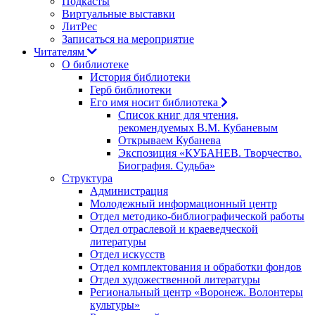
Подкасты
Виртуальные выставки
ЛитРес
Записаться на мероприятие
Читателям
О библиотеке
История библиотеки
Герб библиотеки
Его имя носит библиотека
Список книг для чтения,
рекомендуемых В.М. Кубаневым
Открываем Кубанева
Экспозиция «КУБАНЕВ. Творчество.
Биография. Судьба»
Структура
Администрация
Молодежный информационный центр
Отдел методико-библиографической работы
Отдел отраслевой и краеведческой
литературы
Отдел искусств
Отдел комплектования и обработки фондов
Отдел художественной литературы
Региональный центр «Воронеж. Волонтеры
культуры»