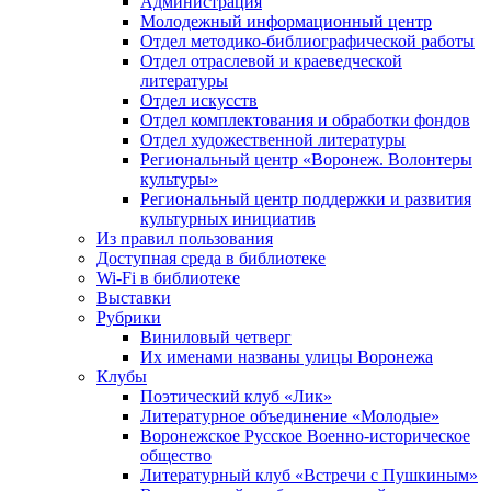
Администрация
Молодежный информационный центр
Отдел методико-библиографической работы
Отдел отраслевой и краеведческой
литературы
Отдел искусств
Отдел комплектования и обработки фондов
Отдел художественной литературы
Региональный центр «Воронеж. Волонтеры
культуры»
Региональный центр поддержки и развития
культурных инициатив
Из правил пользования
Доступная среда в библиотеке
Wi-Fi в библиотеке
Выставки
Рубрики
Виниловый четверг
Их именами названы улицы Воронежа
Клубы
Поэтический клуб «Лик»
Литературное объединение «Молодые»
Воронежское Русское Военно-историческое
общество
Литературный клуб «Встречи с Пушкиным»