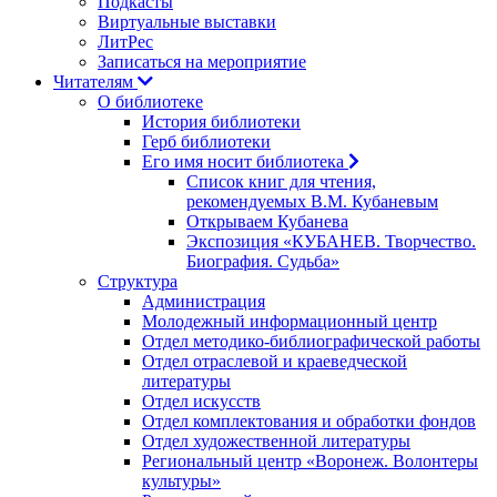
Подкасты
Виртуальные выставки
ЛитРес
Записаться на мероприятие
Читателям
О библиотеке
История библиотеки
Герб библиотеки
Его имя носит библиотека
Список книг для чтения,
рекомендуемых В.М. Кубаневым
Открываем Кубанева
Экспозиция «КУБАНЕВ. Творчество.
Биография. Судьба»
Структура
Администрация
Молодежный информационный центр
Отдел методико-библиографической работы
Отдел отраслевой и краеведческой
литературы
Отдел искусств
Отдел комплектования и обработки фондов
Отдел художественной литературы
Региональный центр «Воронеж. Волонтеры
культуры»