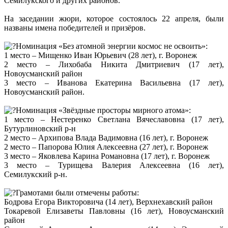
Семилукского и других районов.
На заседании жюри, которое состоялось 22 апреля, были
названы имена победителей и призёров.
Номинация «Без атомной энергии космос не освоить»:
1 место – Мищенко Иван Юрьевич (28 лет), г. Воронеж
2 место – Лихобаба Никита Дмитриевич (17 лет),
Новоусманский район
3 место – Иванова Екатерина Васильевна (17 лет),
Новоусманский район.
Номинация «Звёздные просторы мирного атома»:
1 место – Нестеренко Светлана Вячеславовна (17 лет),
Бутурлиновский р-н
2 место – Архипова Влада Вадимовна (16 лет), г. Воронеж
2 место – Папорова Юлия Алексеевна (27 лет), г. Воронеж
3 место – Яковлева Карина Романовна (17 лет), г. Воронеж
3 место – Турищева Валерия Алексеевна (16 лет),
Семилукский р-н.
Грамотами были отмечены работы:
Бодрова Егора Викторовича (14 лет), Верхнехавский район
Токаревой Елизаветы Павловны (16 лет), Новоусманский
район