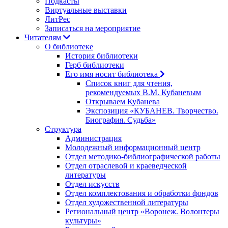
Подкасты
Виртуальные выставки
ЛитРес
Записаться на мероприятие
Читателям
О библиотеке
История библиотеки
Герб библиотеки
Его имя носит библиотека
Список книг для чтения,
рекомендуемых В.М. Кубаневым
Открываем Кубанева
Экспозиция «КУБАНЕВ. Творчество.
Биография. Судьба»
Структура
Администрация
Молодежный информационный центр
Отдел методико-библиографической работы
Отдел отраслевой и краеведческой
литературы
Отдел искусств
Отдел комплектования и обработки фондов
Отдел художественной литературы
Региональный центр «Воронеж. Волонтеры
культуры»