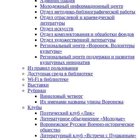
Администрация
Молодежный информационный центр
Отдел методико-библиографической работы
Отдел отраслевой и краеведческой
литературы
Отдел искусств
Отдел комплектования и обработки фондов
Отдел художественной литературы
Региональный центр «Воронеж. Волонтеры
культуры»
Региональный центр поддержки и развития
культурных инициатив
Из правил пользования
Доступная среда в библиотеке
Wi-Fi в библиотеке
Выставки
Рубрики
Виниловый четверг
Их именами названы улицы Воронежа
Клубы
Поэтический клуб «Лик»
Литературное объединение «Молодые»
Воронежское Русское Военно-историческое
общество
Литературный клуб «Встречи с Пушкиным»