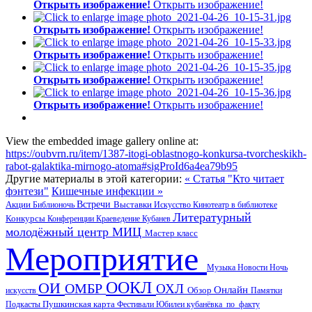
Открыть изображение!
Открыть изображение!
Открыть изображение!
Открыть изображение!
Открыть изображение!
Открыть изображение!
Открыть изображение!
Открыть изображение!
Открыть изображение!
Открыть изображение!
View the embedded image gallery online at:
https://oubvrn.ru/item/1387-itogi-oblastnogo-konkursa-tvorcheskikh-
rabot-galaktika-mirnogo-atoma#sigProId6a4ea79b95
Другие материалы в этой категории:
« Статья "Кто читает
фэнтези"
Кишечные инфекции »
Акции
Встречи
Выставки
Библионочь
Искусство
Кинотеатр в библиотеке
Литературный
Конкурсы
Конференции
Краеведение
Кубанев
молодёжный центр
МИЦ
Мастер класс
Мероприятие
Музыка
Новости
Ночь
ООКЛ
ОИ
ОМБР
ОХЛ
Онлайн
искусств
Обзор
Памятки
Пушкинская карта
Подкасты
Фестивали
Юбилеи
кубанёвка_по_факту