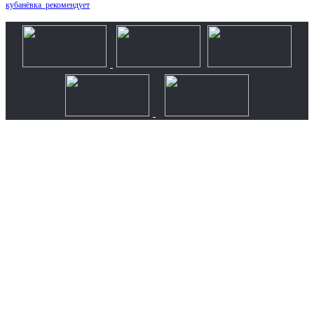
кубанёвка_рекомендует