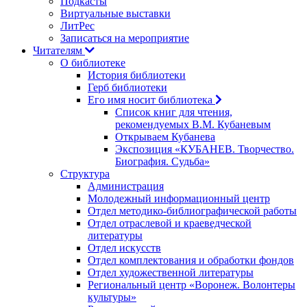
Подкасты
Виртуальные выставки
ЛитРес
Записаться на мероприятие
Читателям
О библиотеке
История библиотеки
Герб библиотеки
Его имя носит библиотека
Список книг для чтения,
рекомендуемых В.М. Кубаневым
Открываем Кубанева
Экспозиция «КУБАНЕВ. Творчество.
Биография. Судьба»
Структура
Администрация
Молодежный информационный центр
Отдел методико-библиографической работы
Отдел отраслевой и краеведческой
литературы
Отдел искусств
Отдел комплектования и обработки фондов
Отдел художественной литературы
Региональный центр «Воронеж. Волонтеры
культуры»