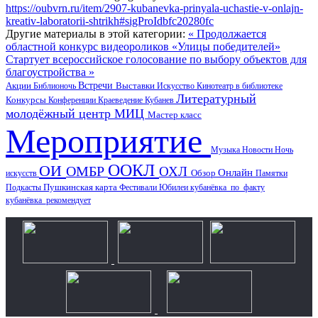
https://oubvrn.ru/item/2907-kubanevka-prinyala-uchastie-v-onlajn-
kreativ-laboratorii-shtrikh#sigProIdbfc20280fc
Другие материалы в этой категории:
« Продолжается
областной конкурс видеороликов «Улицы победителей»
Стартует всероссийское голосование по выбору объектов для
благоустройства »
Акции
Встречи
Выставки
Библионочь
Искусство
Кинотеатр в библиотеке
Литературный
Конкурсы
Конференции
Краеведение
Кубанев
молодёжный центр
МИЦ
Мастер класс
Мероприятие
Музыка
Новости
Ночь
ООКЛ
ОИ
ОМБР
ОХЛ
Онлайн
искусств
Обзор
Памятки
Пушкинская карта
Подкасты
Фестивали
Юбилеи
кубанёвка_по_факту
кубанёвка_рекомендует