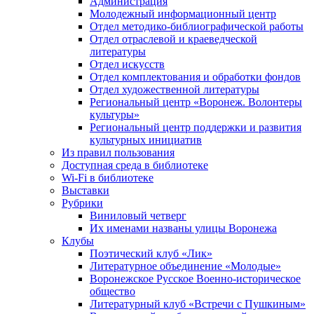
Администрация
Молодежный информационный центр
Отдел методико-библиографической работы
Отдел отраслевой и краеведческой
литературы
Отдел искусств
Отдел комплектования и обработки фондов
Отдел художественной литературы
Региональный центр «Воронеж. Волонтеры
культуры»
Региональный центр поддержки и развития
культурных инициатив
Из правил пользования
Доступная среда в библиотеке
Wi-Fi в библиотеке
Выставки
Рубрики
Виниловый четверг
Их именами названы улицы Воронежа
Клубы
Поэтический клуб «Лик»
Литературное объединение «Молодые»
Воронежское Русское Военно-историческое
общество
Литературный клуб «Встречи с Пушкиным»