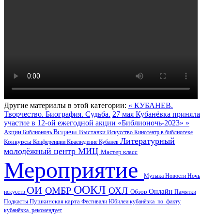
Другие материалы в этой категории:
« КУБАНЕВ.
Творчество. Биография. Судьба.
27 мая Кубанёвка приняла
участие в 12-ой ежегодной акции «Библионочь-2023» »
Акции
Встречи
Библионочь
Выставки
Искусство
Кинотеатр в библиотеке
Литературный
Конкурсы
Конференции
Краеведение
Кубанев
молодёжный центр
МИЦ
Мастер класс
Мероприятие
Музыка
Новости
Ночь
ООКЛ
ОИ
ОМБР
ОХЛ
Онлайн
искусств
Обзор
Памятки
Пушкинская карта
Подкасты
Фестивали
Юбилеи
кубанёвка_по_факту
кубанёвка_рекомендует