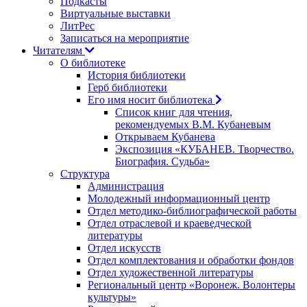
Подкасты
Виртуальные выставки
ЛитРес
Записаться на мероприятие
Читателям
О библиотеке
История библиотеки
Герб библиотеки
Его имя носит библиотека
Список книг для чтения,
рекомендуемых В.М. Кубаневым
Открываем Кубанева
Экспозиция «КУБАНЕВ. Творчество.
Биография. Судьба»
Структура
Администрация
Молодежный информационный центр
Отдел методико-библиографической работы
Отдел отраслевой и краеведческой
литературы
Отдел искусств
Отдел комплектования и обработки фондов
Отдел художественной литературы
Региональный центр «Воронеж. Волонтеры
культуры»