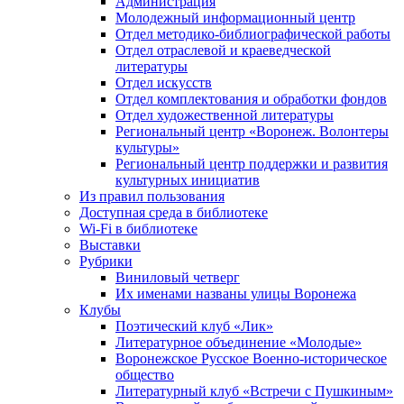
Администрация
Молодежный информационный центр
Отдел методико-библиографической работы
Отдел отраслевой и краеведческой
литературы
Отдел искусств
Отдел комплектования и обработки фондов
Отдел художественной литературы
Региональный центр «Воронеж. Волонтеры
культуры»
Региональный центр поддержки и развития
культурных инициатив
Из правил пользования
Доступная среда в библиотеке
Wi-Fi в библиотеке
Выставки
Рубрики
Виниловый четверг
Их именами названы улицы Воронежа
Клубы
Поэтический клуб «Лик»
Литературное объединение «Молодые»
Воронежское Русское Военно-историческое
общество
Литературный клуб «Встречи с Пушкиным»