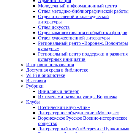
Администрация
Молодежный информационный центр
Отдел методико-библиографической работы
Отдел отраслевой и краеведческой
литературы
Отдел искусств
Отдел комплектования и обработки фондов
Отдел художественной литературы
Региональный центр «Воронеж. Волонтеры
культуры»
Региональный центр поддержки и развития
культурных инициатив
Из правил пользования
Доступная среда в библиотеке
Wi-Fi в библиотеке
Выставки
Рубрики
Виниловый четверг
Их именами названы улицы Воронежа
Клубы
Поэтический клуб «Лик»
Литературное объединение «Молодые»
Воронежское Русское Военно-историческое
общество
Литературный клуб «Встречи с Пушкиным»