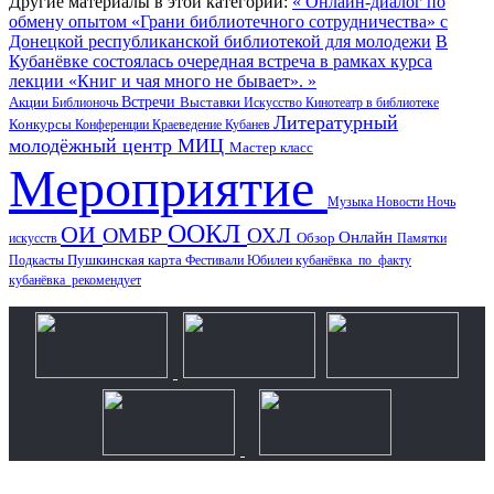
Другие материалы в этой категории:
« Онлайн-диалог по
обмену опытом «Грани библиотечного сотрудничества» с
Донецкой республиканской библиотекой для молодежи
В
Кубанёвке состоялась очередная встреча в рамках курса
лекции «Книг и чая много не бывает». »
Акции
Встречи
Выставки
Библионочь
Искусство
Кинотеатр в библиотеке
Литературный
Конкурсы
Конференции
Краеведение
Кубанев
молодёжный центр
МИЦ
Мастер класс
Мероприятие
Музыка
Новости
Ночь
ООКЛ
ОИ
ОМБР
ОХЛ
Онлайн
искусств
Обзор
Памятки
Пушкинская карта
Подкасты
Фестивали
Юбилеи
кубанёвка_по_факту
кубанёвка_рекомендует