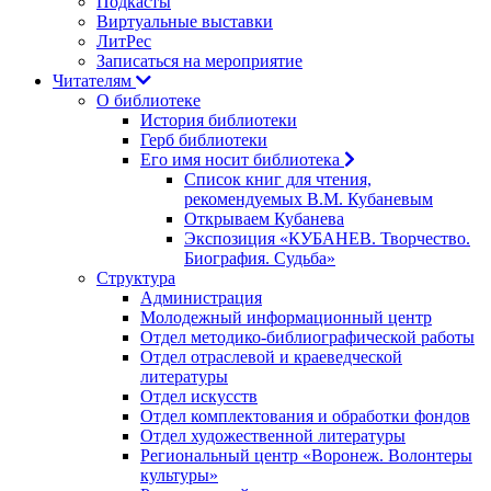
Подкасты
Виртуальные выставки
ЛитРес
Записаться на мероприятие
Читателям
О библиотеке
История библиотеки
Герб библиотеки
Его имя носит библиотека
Список книг для чтения,
рекомендуемых В.М. Кубаневым
Открываем Кубанева
Экспозиция «КУБАНЕВ. Творчество.
Биография. Судьба»
Структура
Администрация
Молодежный информационный центр
Отдел методико-библиографической работы
Отдел отраслевой и краеведческой
литературы
Отдел искусств
Отдел комплектования и обработки фондов
Отдел художественной литературы
Региональный центр «Воронеж. Волонтеры
культуры»