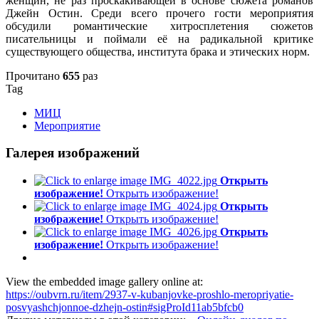
женщин, не раз проскакивающей в основе сюжета романов
Джейн Остин. Среди всего прочего гости мероприятия
обсудили романтические хитросплетения сюжетов
писательницы и поймали её на радикальной критике
существующего общества, института брака и этических норм.
Прочитано
655
раз
Tag
МИЦ
Мероприятие
Галерея изображений
Открыть
изображение!
Открыть изображение!
Открыть
изображение!
Открыть изображение!
Открыть
изображение!
Открыть изображение!
View the embedded image gallery online at:
https://oubvrn.ru/item/2937-v-kubanjovke-proshlo-meropriyatie-
posvyashchjonnoe-dzhejn-ostin#sigProId11ab5bfcb0