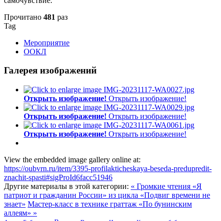
самочувствие.
Прочитано
481
раз
Tag
Мероприятие
ООКЛ
Галерея изображений
Открыть изображение!
Открыть изображение!
Открыть изображение!
Открыть изображение!
Открыть изображение!
Открыть изображение!
View the embedded image gallery online at:
https://oubvrn.ru/item/3395-profilakticheskaya-beseda-predupredit-
znachit-spasti#sigProId6facc51946
Другие материалы в этой категории:
« Громкие чтения «Я
патриот и гражданин России» из цикла «Подвиг времени не
знает»
Мастер-класс в технике граттаж «По бунинским
аллеям» »