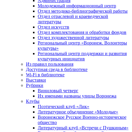
Администрация
Молодежный информационный центр
Отдел методико-библиографической работы
Отдел отраслевой и краеведческой
литературы
Отдел искусств
Отдел комплектования и обработки фондов
Отдел художественной литературы
Региональный центр «Воронеж. Волонтеры
культуры»
Региональный центр поддержки и развития
культурных инициатив
Из правил пользования
Доступная среда в библиотеке
Wi-Fi в библиотеке
Выставки
Рубрики
Виниловый четверг
Их именами названы улицы Воронежа
Клубы
Поэтический клуб «Лик»
Литературное объединение «Молодые»
Воронежское Русское Военно-историческое
общество
Литературный клуб «Встречи с Пушкиным»