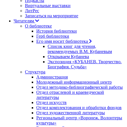
Подкасты
Виртуальные выставки
ЛитРес
Записаться на мероприятие
Читателям
О библиотеке
История библиотеки
Герб библиотеки
Его имя носит библиотека
Список книг для чтения,
рекомендуемых В.М. Кубаневым
Открываем Кубанева
Экспозиция «КУБАНЕВ. Творчество.
Биография. Судьба»
Структура
Администрация
Молодежный информационный центр
Отдел методико-библиографической работы
Отдел отраслевой и краеведческой
литературы
Отдел искусств
Отдел комплектования и обработки фондов
Отдел художественной литературы
Региональный центр «Воронеж. Волонтеры
культуры»