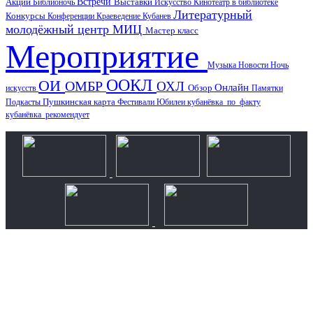
Акции
Встречи
Выставки
Библионочь
Искусство
Кинотеатр в библиотеке
Литературный
Конкурсы
Конференции
Краеведение
Кубанев
молодёжный центр
МИЦ
Мастер класс
Мероприятие
Музыка
Новости
Ночь
ООКЛ
ОИ
ОМБР
ОХЛ
Онлайн
искусств
Обзор
Памятки
Пушкинская карта
Подкасты
Фестивали
Юбилеи
кубанёвка_по_факту
кубанёвка_рекомендует