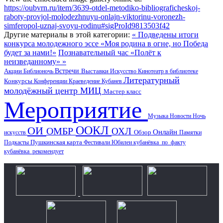
https://oubvrn.ru/item/3639-otdel-metodiko-bibliograficheskoj-
raboty-provjol-molodezhnuyu-onlajn-viktorinu-voronezh-
simferopol-uznaj-svoyu-rodinu#sigProId9813503f42
Другие материалы в этой категории:
« Подведены итоги
конкурса молодежного эссе «Моя родина в огне, но Победа
будет за нами!»
Познавательный час «Полёт к
неизведанному» »
Акции
Встречи
Выставки
Библионочь
Искусство
Кинотеатр в библиотеке
Литературный
Конкурсы
Конференции
Краеведение
Кубанев
молодёжный центр
МИЦ
Мастер класс
Мероприятие
Музыка
Новости
Ночь
ООКЛ
ОИ
ОМБР
ОХЛ
Онлайн
искусств
Обзор
Памятки
Пушкинская карта
Подкасты
Фестивали
Юбилеи
кубанёвка_по_факту
кубанёвка_рекомендует