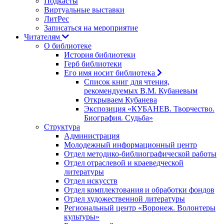
Подкасты
Виртуальные выставки
ЛитРес
Записаться на мероприятие
Читателям
О библиотеке
История библиотеки
Герб библиотеки
Его имя носит библиотека
Список книг для чтения,
рекомендуемых В.М. Кубаневым
Открываем Кубанева
Экспозиция «КУБАНЕВ. Творчество.
Биография. Судьба»
Структура
Администрация
Молодежный информационный центр
Отдел методико-библиографической работы
Отдел отраслевой и краеведческой
литературы
Отдел искусств
Отдел комплектования и обработки фондов
Отдел художественной литературы
Региональный центр «Воронеж. Волонтеры
культуры»