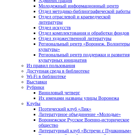
Администрация
Молодежный информационный центр
Отдел методико-библиографической работы
Отдел отраслевой и краеведческой
литературы
Отдел искусств
Отдел комплектования и обработки фондов
Отдел художественной литературы
Региональный центр «Воронеж. Волонтеры
культуры»
Региональный центр поддержки и развития
культурных инициатив
Из правил пользования
Доступная среда в библиотеке
Wi-Fi в библиотеке
Выставки
Рубрики
Виниловый четверг
Их именами названы улицы Воронежа
Клубы
Поэтический клуб «Лик»
Литературное объединение «Молодые»
Воронежское Русское Военно-историческое
общество
Литературный клуб «Встречи с Пушкиным»