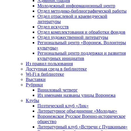
Администрация
Молодежный информационный центр
Отдел методико-библиографической работы
Отдел отраслевой и краеведческой
литературы
Отдел искусств
Отдел комплектования и обработки фондов
Отдел художественной литературы
Региональный центр «Воронеж. Волонтеры
культуры»
Региональный центр поддержки и развития
культурных инициатив
Из правил пользования
Доступная среда в библиотеке
Wi-Fi в библиотеке
Выставки
Рубрики
Виниловый четверг
Их именами названы улицы Воронежа
Клубы
Поэтический клуб «Лик»
Литературное объединение «Молодые»
Воронежское Русское Военно-историческое
общество
Литературный клуб «Встречи с Пушкиным»