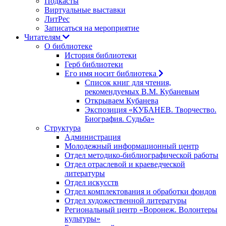
Подкасты
Виртуальные выставки
ЛитРес
Записаться на мероприятие
Читателям
О библиотеке
История библиотеки
Герб библиотеки
Его имя носит библиотека
Список книг для чтения,
рекомендуемых В.М. Кубаневым
Открываем Кубанева
Экспозиция «КУБАНЕВ. Творчество.
Биография. Судьба»
Структура
Администрация
Молодежный информационный центр
Отдел методико-библиографической работы
Отдел отраслевой и краеведческой
литературы
Отдел искусств
Отдел комплектования и обработки фондов
Отдел художественной литературы
Региональный центр «Воронеж. Волонтеры
культуры»