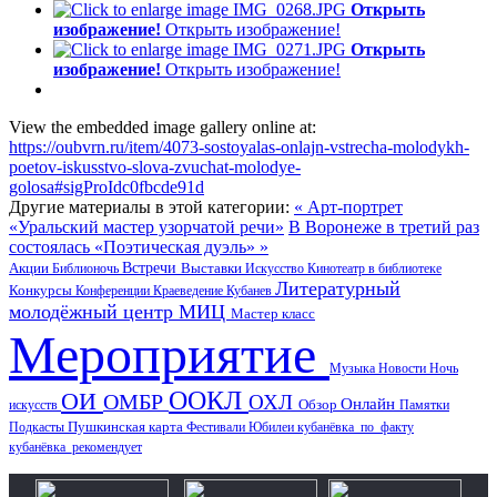
Открыть
изображение!
Открыть изображение!
Открыть
изображение!
Открыть изображение!
View the embedded image gallery online at:
https://oubvrn.ru/item/4073-sostoyalas-onlajn-vstrecha-molodykh-
poetov-iskusstvo-slova-zvuchat-molodye-
golosa#sigProIdc0fbcde91d
Другие материалы в этой категории:
« Арт-портрет
«Уральский мастер узорчатой речи»
В Воронеже в третий раз
состоялась «Поэтическая дуэль» »
Акции
Встречи
Выставки
Библионочь
Искусство
Кинотеатр в библиотеке
Литературный
Конкурсы
Конференции
Краеведение
Кубанев
молодёжный центр
МИЦ
Мастер класс
Мероприятие
Музыка
Новости
Ночь
ООКЛ
ОИ
ОМБР
ОХЛ
Онлайн
искусств
Обзор
Памятки
Пушкинская карта
Подкасты
Фестивали
Юбилеи
кубанёвка_по_факту
кубанёвка_рекомендует