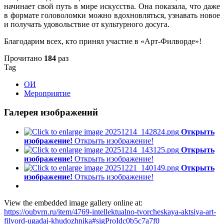
начинает свой путь в мире искусства. Она показала, что даже
в формате головоломки можно вдохновляться, узнавать новое
и получать удовольствие от культурного досуга.
Благодарим всех, кто принял участие в «Арт-Филворде»!
Прочитано
184
раз
Tag
ОИ
Мероприятие
Галерея изображений
Открыть
изображение!
Открыть изображение!
Открыть
изображение!
Открыть изображение!
Открыть
изображение!
Открыть изображение!
View the embedded image gallery online at:
https://oubvrn.ru/item/4769-intellektualno-tvorcheskaya-aktsiya-art-
filvord-ugadaj-khudozhnika#sigProIdc0b5c7a7f0