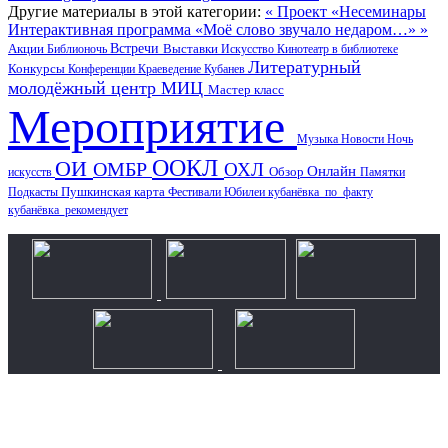
Другие материалы в этой категории:
« Проект «Несеминары
Интерактивная программа «Моё слово звучало недаром…» »
Акции
Встречи
Выставки
Библионочь
Искусство
Кинотеатр в библиотеке
Литературный
Конкурсы
Конференции
Краеведение
Кубанев
молодёжный центр
МИЦ
Мастер класс
Мероприятие
Музыка
Новости
Ночь
ООКЛ
ОИ
ОМБР
ОХЛ
Онлайн
искусств
Обзор
Памятки
Пушкинская карта
Подкасты
Фестивали
Юбилеи
кубанёвка_по_факту
кубанёвка_рекомендует