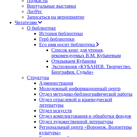
Подкасты
Виртуальные выставки
ЛитРес
Записаться на мероприятие
Читателям
О библиотеке
История библиотеки
Герб библиотеки
Его имя носит библиотека
Список книг для чтения,
рекомендуемых В.М. Кубаневым
Открываем Кубанева
Экспозиция «КУБАНЕВ. Творчество.
Биография. Судьба»
Структура
Администрация
Молодежный информационный центр
Отдел методико-библиографической работы
Отдел отраслевой и краеведческой
литературы
Отдел искусств
Отдел комплектования и обработки фондов
Отдел художественной литературы
Региональный центр «Воронеж. Волонтеры
культуры»