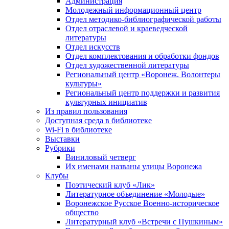
Администрация
Молодежный информационный центр
Отдел методико-библиографической работы
Отдел отраслевой и краеведческой
литературы
Отдел искусств
Отдел комплектования и обработки фондов
Отдел художественной литературы
Региональный центр «Воронеж. Волонтеры
культуры»
Региональный центр поддержки и развития
культурных инициатив
Из правил пользования
Доступная среда в библиотеке
Wi-Fi в библиотеке
Выставки
Рубрики
Виниловый четверг
Их именами названы улицы Воронежа
Клубы
Поэтический клуб «Лик»
Литературное объединение «Молодые»
Воронежское Русское Военно-историческое
общество
Литературный клуб «Встречи с Пушкиным»