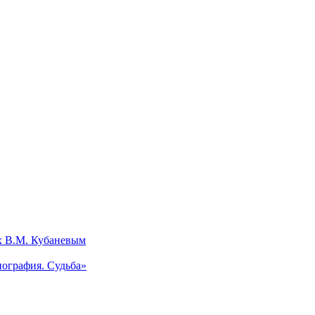
х В.М. Кубаневым
ография. Судьба»