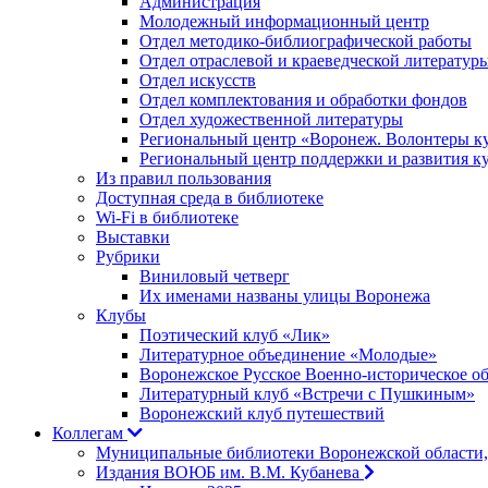
Администрация
Молодежный информационный центр
Отдел методико-библиографической работы
Отдел отраслевой и краеведческой литератур
Отдел искусств
Отдел комплектования и обработки фондов
Отдел художественной литературы
Региональный центр «Воронеж. Волонтеры к
Региональный центр поддержки и развития к
Из правил пользования
Доступная среда в библиотеке
Wi-Fi в библиотеке
Выставки
Рубрики
Виниловый четверг
Их именами названы улицы Воронежа
Клубы
Поэтический клуб «Лик»
Литературное объединение «Молодые»
Воронежское Русское Военно-историческое о
Литературный клуб «Встречи с Пушкиным»
Воронежский клуб путешествий
Коллегам
Муниципальные библиотеки Воронежской области,
Издания ВОЮБ им. В.М. Кубанева