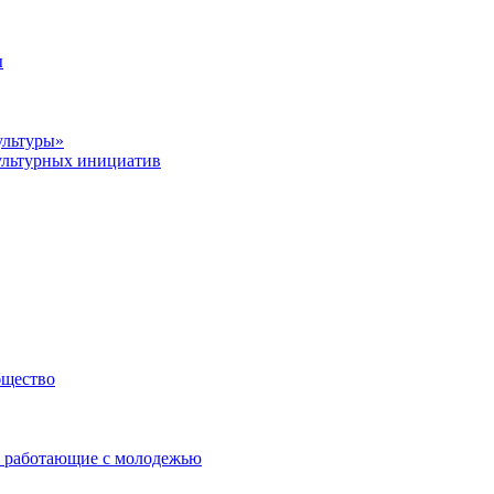
ы
ультуры»
ультурных инициатив
бщество
 работающие с молодежью