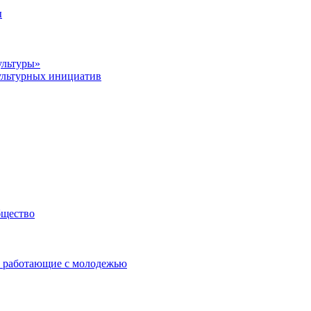
ы
ультуры»
ультурных инициатив
бщество
 работающие с молодежью