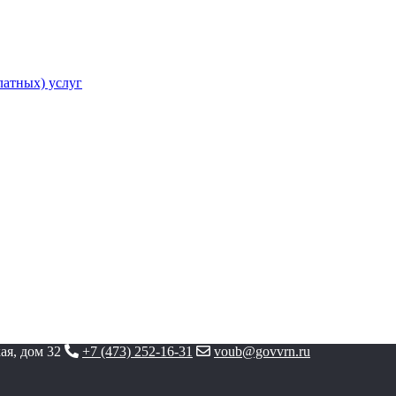
атных) услуг
ая, дом 32
+7 (473) 252-16-31
voub@govvrn.ru