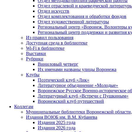
Отдел методико-библиографической работы
Отдел отраслевой и краеведческой литератур
Отдел искусств
Отдел комплектования и обработки фондов
Отдел художественной литературы
Региональный центр «Воронеж. Волонтеры к
Региональный центр поддержки и развития к
Из правил пользования
Доступная среда в библиотеке
Wi-Fi в библиотеке
Выставки
Рубрики
Виниловый четверг
Их именами названы улицы Воронежа
Клубы
Поэтический клуб «Лик»
Литературное объединение «Молодые»
Воронежское Русское Военно-историческое о
Литературный клуб «Встречи с Пушкиным»
Воронежский клуб путешествий
Коллегам
Муниципальные библиотеки Воронежской области,
Издания ВОЮБ им. В.М. Кубанева
Издания 2025 года
Издания 2026 года