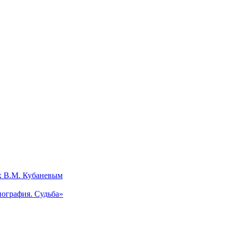
х В.М. Кубаневым
ография. Судьба»