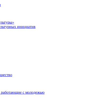
ы
ультуры»
ультурных инициатив
бщество
 работающие с молодежью