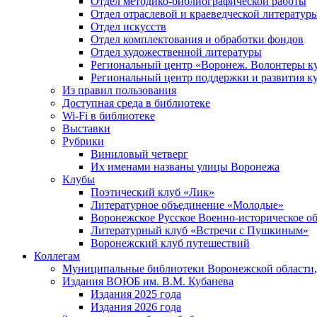
Отдел методико-библиографической работы
Отдел отраслевой и краеведческой литератур
Отдел искусств
Отдел комплектования и обработки фондов
Отдел художественной литературы
Региональный центр «Воронеж. Волонтеры к
Региональный центр поддержки и развития к
Из правил пользования
Доступная среда в библиотеке
Wi-Fi в библиотеке
Выставки
Рубрики
Виниловый четверг
Их именами названы улицы Воронежа
Клубы
Поэтический клуб «Лик»
Литературное объединение «Молодые»
Воронежское Русское Военно-историческое о
Литературный клуб «Встречи с Пушкиным»
Воронежский клуб путешествий
Коллегам
Муниципальные библиотеки Воронежской области,
Издания ВОЮБ им. В.М. Кубанева
Издания 2025 года
Издания 2026 года