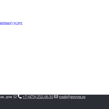
атных) услуг
ая, дом 32
+7 (473) 252-16-31
voub@govvrn.ru