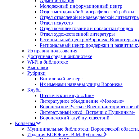
Администрация
Молодежный информационный центр
Отдел методико-библиографической работы
Отдел отраслевой и краеведческой литератур
Отдел искусств
Отдел комплектования и обработки фондов
Отдел художественной литературы
Региональный центр «Воронеж. Волонтеры к
Региональный центр поддержки и развития к
Из правил пользования
Доступная среда в библиотеке
Wi-Fi в библиотеке
Выставки
Рубрики
Виниловый четверг
Их именами названы улицы Воронежа
Клубы
Поэтический клуб «Лик»
Литературное объединение «Молодые»
Воронежское Русское Военно-историческое о
Литературный клуб «Встречи с Пушкиным»
Воронежский клуб путешествий
Коллегам
Муниципальные библиотеки Воронежской области,
Издания ВОЮБ им. В.М. Кубанева