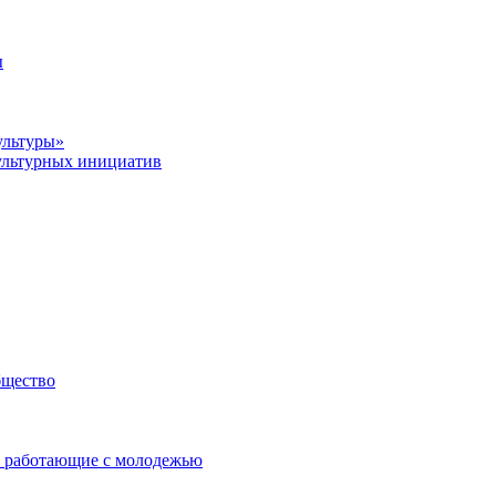
ы
ультуры»
ультурных инициатив
бщество
 работающие с молодежью