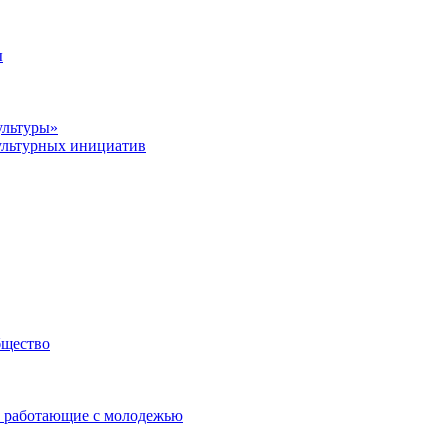
ы
ультуры»
ультурных инициатив
бщество
 работающие с молодежью