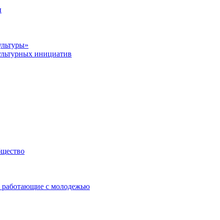
ы
ультуры»
ультурных инициатив
бщество
 работающие с молодежью