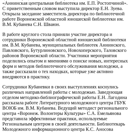
«Аннинская центральная библиотека им. Е.П. Ростопчиной».
С приветственным словом выступила директор Е.Н. Зуева.
Открыла заседание заместитель директора по библиотечной
работе Воронежской областной юношеской библиотеки им.
В.М. Кубанева С.Н. Шваюн.
В работе круглого стола приняли участие директора и
сотрудники Воронежской областной юношеской библиотеки
им. В.М. Кубанева, муниципальных библиотек Аннинского,
Павловского, Бутурлиновского, Новохоперского, Таловского
районов Воронежской области. Участники мероприятия
поделились опытом и мнениями о поиске новых, интересных
форм и методов библиотечного обслуживания молодежи, а
также рассказали о тех находках, которые уже активно
внедряются в практику.
Сотрудники Кубаневки в своих выступлениях коснулись
различных направлений работы с молодежью. Заведующая
отделом методико-библиографической работы Е.Н. Лагодина
рассказала работе Литературного молодежного центра ГБУК
ВОЮБ им. В.М. Кубанева. Ведущий методист регионального
центра «Воронеж. Волонтеры Культуры» С.А. Емельянова
представила эффективные практики, используемые
Региональным центром в своей деятельности. Библиотекарь
Молодежного информационного центра К.С. Аносова