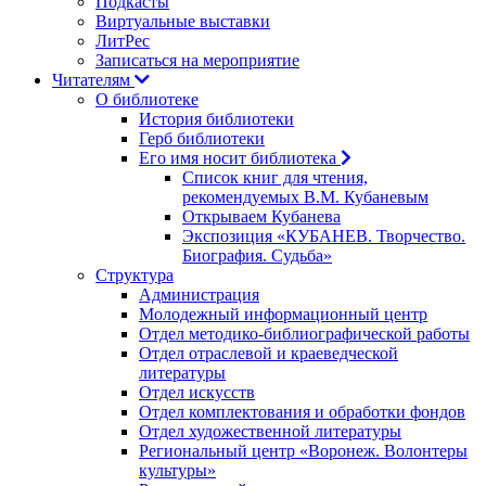
Подкасты
Виртуальные выставки
ЛитРес
Записаться на мероприятие
Читателям
О библиотеке
История библиотеки
Герб библиотеки
Его имя носит библиотека
Список книг для чтения,
рекомендуемых В.М. Кубаневым
Открываем Кубанева
Экспозиция «КУБАНЕВ. Творчество.
Биография. Судьба»
Структура
Администрация
Молодежный информационный центр
Отдел методико-библиографической работы
Отдел отраслевой и краеведческой
литературы
Отдел искусств
Отдел комплектования и обработки фондов
Отдел художественной литературы
Региональный центр «Воронеж. Волонтеры
культуры»