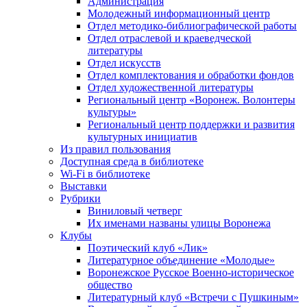
Администрация
Молодежный информационный центр
Отдел методико-библиографической работы
Отдел отраслевой и краеведческой
литературы
Отдел искусств
Отдел комплектования и обработки фондов
Отдел художественной литературы
Региональный центр «Воронеж. Волонтеры
культуры»
Региональный центр поддержки и развития
культурных инициатив
Из правил пользования
Доступная среда в библиотеке
Wi-Fi в библиотеке
Выставки
Рубрики
Виниловый четверг
Их именами названы улицы Воронежа
Клубы
Поэтический клуб «Лик»
Литературное объединение «Молодые»
Воронежское Русское Военно-историческое
общество
Литературный клуб «Встречи с Пушкиным»