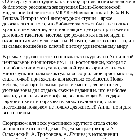
О Литературной студии как способу привлечения молодежи в
библиотеку рассказала заведующая Елань-Коленовской
модельной библиотекой МКУК «Новохоперская ЦБС» Н.В.
Гешова. История этой литературной студии – яркое
доказательство того, что библиотека может быть не только
хранилищем знаний, но и настоящим центром притяжения
для юных талантов, местом, где рождаются новые идеи и
оживают самые смелые мечты. И театр, как оказалось, – один
из самых волшебных ключей к этому удивительному миру.
В рамках круглого стола состоялась экскурсия по Аннинской
центральной библиотеке им. Е.П. Ростопчиной, которая с
приобретением статуса модельной трансформировалась в
многофункциональное актуальное социальное пространство,
стала точкой притяжения для местных сообществ. Новая
мебель, комфортабельные рабочие места для читателей,
уютные зоны для отдыха, свежие издания и, что наиболее
важно, уникальная атмосфера, возникающая благодаря
гармонии книг и образовательных технологий, стали
настоящим подарком не только для жителей Анны, но и для
всего района.
Сюрпризом для всех участников круглого стола стало
исполнение песни «Где мы будем завтра» (авторы А.
Ольханский, А. Трифонова, А. Лучина) в исполнении