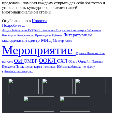
пределами, помогая каждому открыть для себя богатство и
уникальность культурного наследия нашей
многонациональной страны.
Опубликовано в
Новости
Подробнее ...
Акции
Встречи
Выставки
Библионочь
Искусство
Кинотеатр в библиотеке
Литературный
Конкурсы
Конференции
Краеведение
Кубанев
молодёжный центр
МИЦ
Мастер класс
Мероприятие
Музыка
Новости
Ночь
ООКЛ
ОИ
ОМБР
ОХЛ
Онлайн
искусств
Обзор
Памятки
Пушкинская карта
Подкасты
Фестивали
Юбилеи
кубанёвка_по_факту
кубанёвка_рекомендует