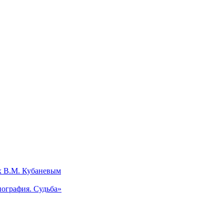
х В.М. Кубаневым
ография. Судьба»