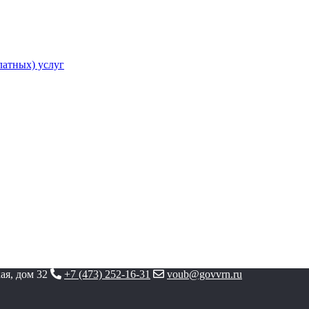
атных) услуг
ая, дом 32
+7 (473) 252-16-31
voub@govvrn.ru