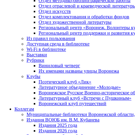
Отдел методико-библиографической работы
Отдел отраслевой и краеведческой литератур
Отдел искусств
Отдел комплектования и обработки фондов
Отдел художественной литературы
Региональный центр «Воронеж. Волонтеры к
Региональный центр поддержки и развития к
Из правил пользования
Доступная среда в библиотеке
Wi-Fi в библиотеке
Выставки
Рубрики
Виниловый четверг
Их именами названы улицы Воронежа
Клубы
Поэтический клуб «Лик»
Литературное объединение «Молодые»
Воронежское Русское Военно-историческое о
Литературный клуб «Встречи с Пушкиным»
Воронежский клуб путешествий
Коллегам
Муниципальные библиотеки Воронежской области,
Издания ВОЮБ им. В.М. Кубанева
Издания 2025 года
Издания 2026 года