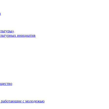
ы
ультуры»
ультурных инициатив
бщество
 работающие с молодежью