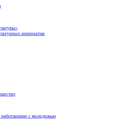
ы
ультуры»
ультурных инициатив
бщество
 работающие с молодежью