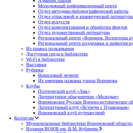
Администрация
Молодежный информационный центр
Отдел методико-библиографической работы
Отдел отраслевой и краеведческой литератур
Отдел искусств
Отдел комплектования и обработки фондов
Отдел художественной литературы
Региональный центр «Воронеж. Волонтеры к
Региональный центр поддержки и развития к
Из правил пользования
Доступная среда в библиотеке
Wi-Fi в библиотеке
Выставки
Рубрики
Виниловый четверг
Их именами названы улицы Воронежа
Клубы
Поэтический клуб «Лик»
Литературное объединение «Молодые»
Воронежское Русское Военно-историческое о
Литературный клуб «Встречи с Пушкиным»
Воронежский клуб путешествий
Коллегам
Муниципальные библиотеки Воронежской области,
Издания ВОЮБ им. В.М. Кубанева