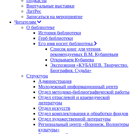
Подкасты
Виртуальные выставки
ЛитРес
Записаться на мероприятие
Читателям
О библиотеке
История библиотеки
Герб библиотеки
Его имя носит библиотека
Список книг для чтения,
рекомендуемых В.М. Кубаневым
Открываем Кубанева
Экспозиция «КУБАНЕВ. Творчество.
Биография. Судьба»
Структура
Администрация
Молодежный информационный центр
Отдел методико-библиографической работы
Отдел отраслевой и краеведческой
литературы
Отдел искусств
Отдел комплектования и обработки фондов
Отдел художественной литературы
Региональный центр «Воронеж. Волонтеры
культуры»