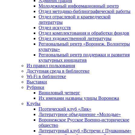
Администрация
Молодежный информационный центр
Отдел методико-библиографической работы
Отдел отраслевой и краеведческой
литературы
Отдел искусств
Отдел комплектования и обработки фондов
Отдел художественной литературы
Региональный центр «Воронеж. Волонтеры
культуры»
Региональный центр поддержки и развития
культурных инициатив
Из правил пользования
Доступная среда в библиотеке
Wi-Fi в библиотеке
Выставки
Рубрики
Виниловый четверг
Их именами названы улицы Воронежа
Клубы
Поэтический клуб «Лик»
Литературное объединение «Молодые»
Воронежское Русское Военно-историческое
общество
Литературный клуб «Встречи с Пушкиным»