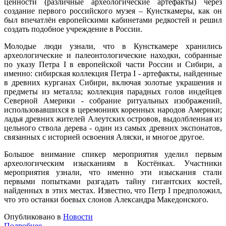
ценности (различные археологические артефакты) через
создание первого российского музея – Кунсткамеры, как он
был впечатлён европейскими кабинетами редкостей и решил
создать подобное учреждение в России.
Молодые люди узнали, что в Кунсткамере хранились
археологические и палеонтологические находки, собранные
по указу Петра I в европейской части России и Сибири, а
именно: сибирская коллекция Петра I - артефакты, найденные
в древних курганах Сибири, включая золотые украшения и
предметы из металла; коллекция парадных голов индейцев
Северной Америки - собрание ритуальных изображений,
использовавшихся в церемониях коренных народов Америки;
ладья древних жителей Алеутских островов, выдолбленная из
цельного ствола дерева - один из самых древних экспонатов,
связанных с историей освоения Аляски, и многое другое.
Большое внимание спикер мероприятия уделил первым
археологическим изысканиям в Костёнках. Участники
мероприятия узнали, что именно эти изыскания стали
первыми попытками разгадать тайну гигантских костей,
найденных в этих местах. Известно, что Петр I предположил,
что это останки боевых слонов Александра Македонского.
Опубликовано в
Новости
Подробнее ...