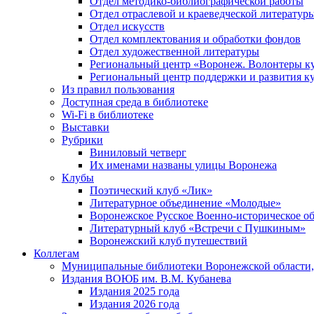
Отдел методико-библиографической работы
Отдел отраслевой и краеведческой литератур
Отдел искусств
Отдел комплектования и обработки фондов
Отдел художественной литературы
Региональный центр «Воронеж. Волонтеры к
Региональный центр поддержки и развития к
Из правил пользования
Доступная среда в библиотеке
Wi-Fi в библиотеке
Выставки
Рубрики
Виниловый четверг
Их именами названы улицы Воронежа
Клубы
Поэтический клуб «Лик»
Литературное объединение «Молодые»
Воронежское Русское Военно-историческое о
Литературный клуб «Встречи с Пушкиным»
Воронежский клуб путешествий
Коллегам
Муниципальные библиотеки Воронежской области,
Издания ВОЮБ им. В.М. Кубанева
Издания 2025 года
Издания 2026 года