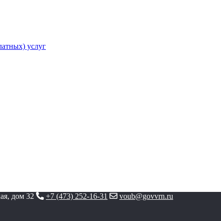
атных) услуг
ая, дом 32
+7 (473) 252-16-31
voub@govvrn.ru