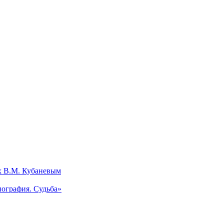
х В.М. Кубаневым
ография. Судьба»