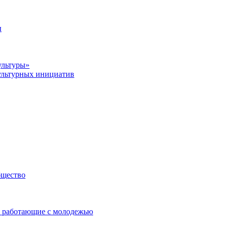
ы
ультуры»
ультурных инициатив
бщество
 работающие с молодежью