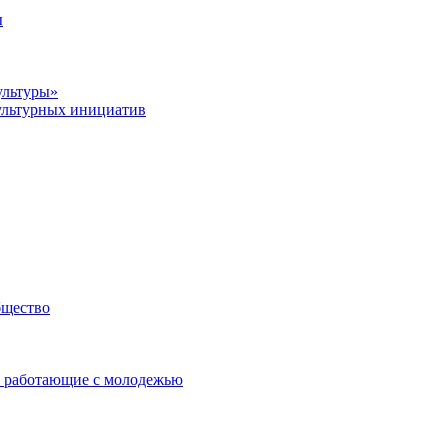
ы
ультуры»
ультурных инициатив
бщество
 работающие с молодежью