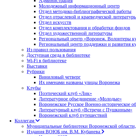
Администрация
Молодежный информационный центр
Отдел методико-библиографической работы
Отдел отраслевой и краеведческой литератур
Отдел искусств
Отдел комплектования и обработки фондов
Отдел художественной литературы
Региональный центр «Воронеж. Волонтеры к
Региональный центр поддержки и развития к
Из правил пользования
Доступная среда в библиотеке
Wi-Fi в библиотеке
Выставки
Рубрики
Виниловый четверг
Их именами названы улицы Воронежа
Клубы
Поэтический клуб «Лик»
Литературное объединение «Молодые»
Воронежское Русское Военно-историческое о
Литературный клуб «Встречи с Пушкиным»
Воронежский клуб путешествий
Коллегам
Муниципальные библиотеки Воронежской области,
Издания ВОЮБ им. В.М. Кубанева