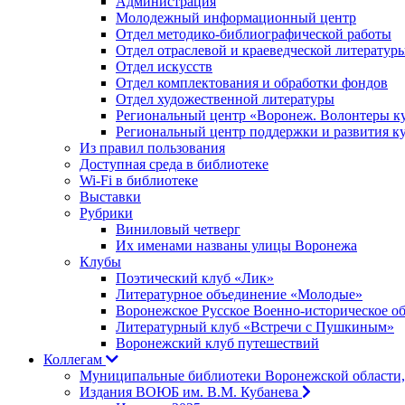
Администрация
Молодежный информационный центр
Отдел методико-библиографической работы
Отдел отраслевой и краеведческой литератур
Отдел искусств
Отдел комплектования и обработки фондов
Отдел художественной литературы
Региональный центр «Воронеж. Волонтеры к
Региональный центр поддержки и развития к
Из правил пользования
Доступная среда в библиотеке
Wi-Fi в библиотеке
Выставки
Рубрики
Виниловый четверг
Их именами названы улицы Воронежа
Клубы
Поэтический клуб «Лик»
Литературное объединение «Молодые»
Воронежское Русское Военно-историческое о
Литературный клуб «Встречи с Пушкиным»
Воронежский клуб путешествий
Коллегам
Муниципальные библиотеки Воронежской области,
Издания ВОЮБ им. В.М. Кубанева