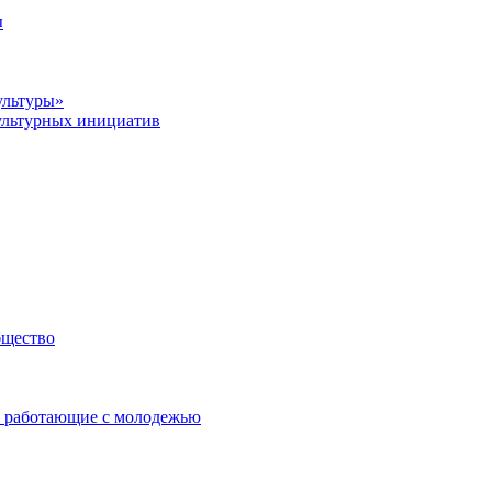
ы
ультуры»
ультурных инициатив
бщество
 работающие с молодежью