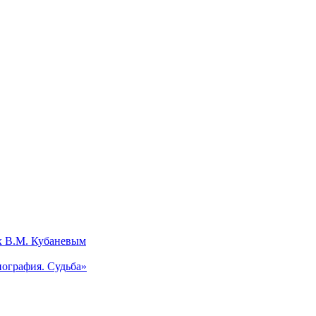
х В.М. Кубаневым
ография. Судьба»