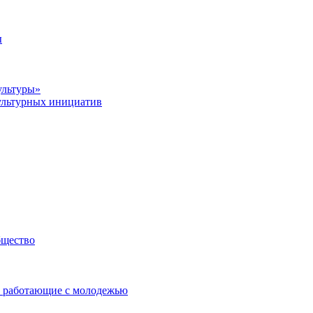
ы
ультуры»
ультурных инициатив
бщество
 работающие с молодежью