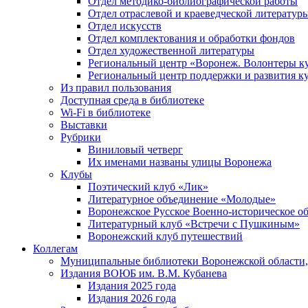
Отдел методико-библиографической работы
Отдел отраслевой и краеведческой литератур
Отдел искусств
Отдел комплектования и обработки фондов
Отдел художественной литературы
Региональный центр «Воронеж. Волонтеры к
Региональный центр поддержки и развития к
Из правил пользования
Доступная среда в библиотеке
Wi-Fi в библиотеке
Выставки
Рубрики
Виниловый четверг
Их именами названы улицы Воронежа
Клубы
Поэтический клуб «Лик»
Литературное объединение «Молодые»
Воронежское Русское Военно-историческое о
Литературный клуб «Встречи с Пушкиным»
Воронежский клуб путешествий
Коллегам
Муниципальные библиотеки Воронежской области,
Издания ВОЮБ им. В.М. Кубанева
Издания 2025 года
Издания 2026 года